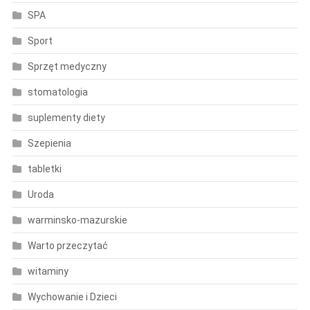
SPA
Sport
Sprzęt medyczny
stomatologia
suplementy diety
Szepienia
tabletki
Uroda
warminsko-mazurskie
Warto przeczytać
witaminy
Wychowanie i Dzieci