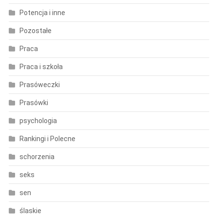
Potencja i inne
Pozostałe
Praca
Praca i szkoła
Prasóweczki
Prasówki
psychologia
Rankingi i Polecne
schorzenia
seks
sen
ślaskie