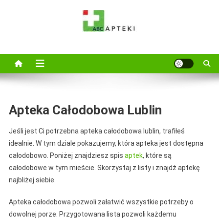
Skip
to
content
ABC Apteki
Wejdż i zapoznaj się z najnowszymi poradami i specyfikami zamów
online ABC Apteka zaprsza
Apteka Całodobowa Lublin
Jeśli jest Ci potrzebna apteka całodobowa lublin, trafiłeś
idealnie. W tym dziale pokazujemy, która apteka jest dostępna
całodobowo. Poniżej znajdziesz spis
aptek
, które są
całodobowe w tym mieście. Skorzystaj z listy i znajdź aptekę
najbliżej siebie.
Apteka całodobowa pozwoli załatwić wszystkie potrzeby o
dowolnej porze. Przygotowana lista pozwoli każdemu