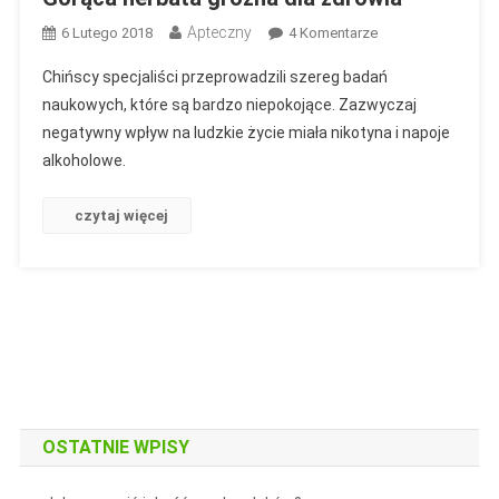
Apteczny
Do
6 Lutego 2018
4 Komentarze
Gorąca
Chińscy specjaliści przeprowadzili szereg badań
Herbata
naukowych, które są bardzo niepokojące. Zazwyczaj
Groźna
negatywny wpływ na ludzkie życie miała nikotyna i napoje
Dla
alkoholowe.
Zdrowia
czytaj więcej
OSTATNIE WPISY