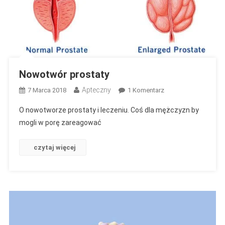
Nowotwór prostaty
Apteczny
Do
7 Marca 2018
1 Komentarz
Nowotwór
O nowotworze prostaty i leczeniu. Coś dla mężczyzn by
Prostaty
mogli w porę zareagować
czytaj więcej