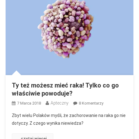
Ty też możesz mieć raka! Tylko co go
właściwie powoduje?
Apteczny
Do
7 Marca 2018
8 Komentarzy
Ty
Zbyt wielu Polaków myśli, że zachorowanie na raka go nie
Też
dotyczy. Z czego wynika niewiedza?
Możesz
Mieć
czytaj więcej
Raka!