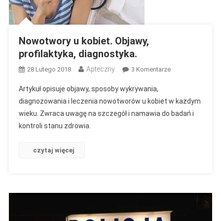
Nowotwory u kobiet. Objawy,
profilaktyka, diagnostyka.
Apteczny
Do
28 Lutego 2018
3 Komentarze
Nowotwory
Artykuł opisuje objawy, sposoby wykrywania,
U
diagnozowania i leczenia nowotworów u kobiet w każdym
Kobiet.
wieku. Zwraca uwagę na szczegół i namawia do badań i
Objawy,
kontroli stanu zdrowia.
Profilaktyka,
Diagnostyka.
czytaj więcej