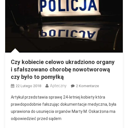
Czy kobiecie celowo ukradziono organy
i sfałszowano chorobę nowotworową
czy było to pomyłką
Apteczny
Do
22 Lutego 2018
2 Komentarze
Czy
Artykuł przedstawia sprawę 24-letniej kobiety która
Kobiecie
prawdopodobnie fałszując dokumentacje medyczna, była
Celowo
uprawiona do usunięcia organów Marty M. Oskarżona ma
Ukradziono
odpowiedzieć przed sądem
Organy
I