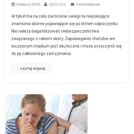
Apteczny
Do
6 Marca 2018
3 Komentarze
Czerniak
Artykuł ma na celu zwrócenie uwagi na niepokojące
Pod
znamiona skórne pojawiające się po letnim odpoczynku.
Lupą,
Nie należy bagatelizować niebezpieczeństwa
Czyli
związanego z rakiem skóry. Zapobieganie chorobie we
Na
Co
wczesnym stadium jest skuteczne i może przyczynić się
Należy
do jej całkowitego zatrzymania.
Zwrócić
Uwagę
czytaj więcej
Po
Słonecznych
Kąpielach,
Żeby
Szybko
Wykryć
Zagrożenie.