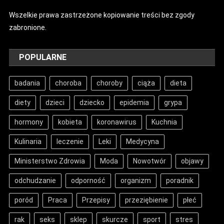
Wszelkie prawa zastrzeżone kopiowanie treści bez zgody
zabronione.
POPULARNE
badania
choroba
choroby
ciąża
dieta
diety
dzieci
dziecko
epidemia
grypa
hormony
kobieta
koronawirus
Kuchnia
Kulinaria
leczenie
Leki
Medycyna
Ministerstwo Zdrowia
Moda
Nowotwór
objawy
odchudzanie
odporność
organizm
poradnik
poród
Praca
Przepisy
przeziębienie
płeć
rak
seks
sklep
skurcze
sport
stres