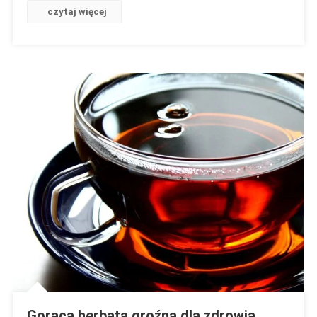
Sfałszowano
czytaj więcej
Chorobę
Nowotworową
Czy
Było
To
Pomyłką
Gorąca herbata groźna dla zdrowia