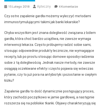
Apteczny
Do
15 Lutego 2018
4 Komentarze
Zapalenie
Czy ostre zapalenie gardła możemy wyleczyć metodami
Gardła
immunostymulującymi takimi jak banki lekarskie?
Chyba wszystkim jest znana dolegliwość związana z bólem
gardła, która choć bardzo uciążliwa, nie zawsze wymaga
interwencji lekarza. Często próbujemy radzić sobie sami,
stosując odpowiednie produkty lecznicze, nie wymagające
recepty, lub po prostu stosując domowe sposoby radzenia
sobie z tą dolegliwością. Jednak nasze metody, nie zawsze
osiągają oczekiwane efekty i często pojawia się wówczas
pytanie, czy to już pora na antybiotyk i pozostanie w ciepłym
łóżku?
Zapalenie gardła to dość dynamicznie postępujący proces,
który zachodzi początkowo w jamie gardłowej, a następnie
rozszerza się na pobliskie tkanki. Objawy charakteryzują się