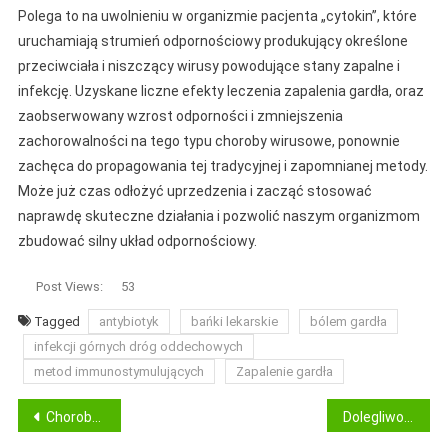
Polega to na uwolnieniu w organizmie pacjenta „cytokin”, które
uruchamiają strumień odpornościowy produkujący określone
przeciwciała i niszczący wirusy powodujące stany zapalne i
infekcję. Uzyskane liczne efekty leczenia zapalenia gardła, oraz
zaobserwowany wzrost odporności i zmniejszenia
zachorowalności na tego typu choroby wirusowe, ponownie
zachęca do propagowania tej tradycyjnej i zapomnianej metody.
Może już czas odłożyć uprzedzenia i zacząć stosować
naprawdę skuteczne działania i pozwolić naszym organizmom
zbudować silny układ odpornościowy.
Post Views:
53
Tagged
antybiotyk
bańki lekarskie
bólem gardła
infekcji górnych dróg oddechowych
metod immunostymulujących
Zapalenie gardła
Nawigacja
Choroby cywilizacyjne XXI wieku
Dolegliwości i objawy związane z ostrym zapaleniem zatok możemy usuwać tradycyjnymi metodami.