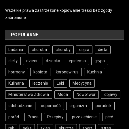
Wszelkie prawa zastrzeżone kopiowanie treści bez zgody
zabronione.
POPULARNE
badania
choroba
choroby
ciąża
dieta
diety
dzieci
dziecko
epidemia
grypa
hormony
kobieta
koronawirus
Kuchnia
Kulinaria
leczenie
Leki
Medycyna
Ministerstwo Zdrowia
Moda
Nowotwór
objawy
odchudzanie
odporność
organizm
poradnik
poród
Praca
Przepisy
przeziębienie
płeć
rak
seks
sklep
skurcze
sport
stres