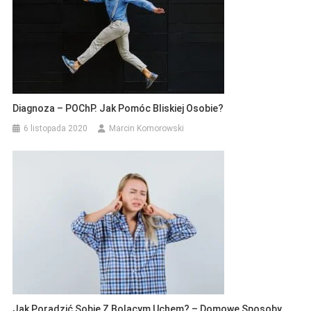
Diagnoza – POChP. Jak Pomóc Bliskiej Osobie?
6 listopada 2020
Marcin Komorowski
Jak Poradzić Sobie Z Bolącym Uchem? – Domowe Sposoby