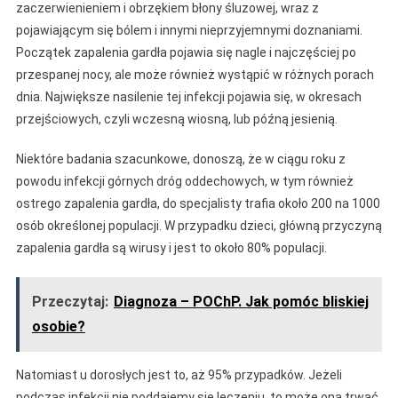
zaczerwienieniem i obrzękiem błony śluzowej, wraz z
pojawiającym się bólem i innymi nieprzyjemnymi doznaniami.
Początek zapalenia gardła pojawia się nagle i najczęściej po
przespanej nocy, ale może również wystąpić w różnych porach
dnia. Największe nasilenie tej infekcji pojawia się, w okresach
przejściowych, czyli wczesną wiosną, lub późną jesienią.
Niektóre badania szacunkowe, donoszą, że w ciągu roku z
powodu infekcji górnych dróg oddechowych, w tym również
ostrego zapalenia gardła, do specjalisty trafia około 200 na 1000
osób określonej populacji. W przypadku dzieci, główną przyczyną
zapalenia gardła są wirusy i jest to około 80% populacji.
Przeczytaj:
Diagnoza – POChP. Jak pomóc bliskiej
osobie?
Natomiast u dorosłych jest to, aż 95% przypadków. Jeżeli
podczas infekcji nie poddajemy się leczeniu, to może ona trwać