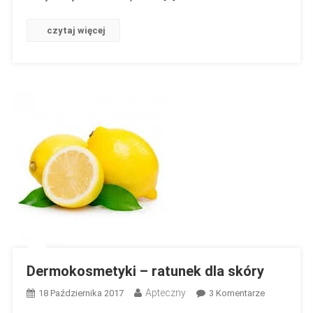
czytaj więcej
Dermokosmetyki – ratunek dla skóry
Apteczny
Do
18 Października 2017
3 Komentarze
Dermokosm