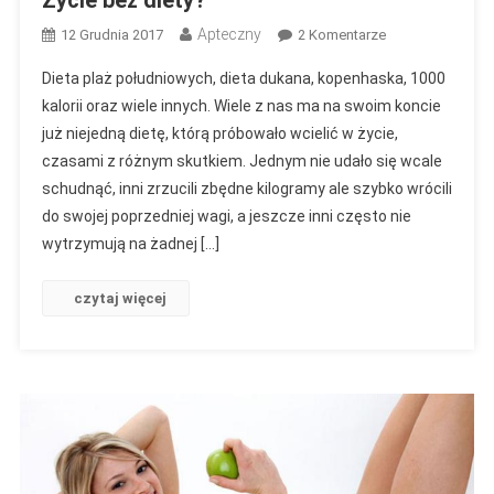
Życie bez diety?
Apteczny
Do
12 Grudnia 2017
2 Komentarze
Życie
Dieta plaż południowych, dieta dukana, kopenhaska, 1000
Bez
kalorii oraz wiele innych. Wiele z nas ma na swoim koncie
Diety?
już niejedną dietę, którą próbowało wcielić w życie,
czasami z różnym skutkiem. Jednym nie udało się wcale
schudnąć, inni zrzucili zbędne kilogramy ale szybko wrócili
do swojej poprzedniej wagi, a jeszcze inni często nie
wytrzymują na żadnej […]
czytaj więcej