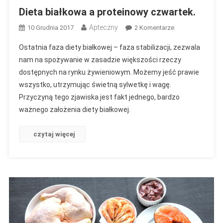
Dieta białkowa a proteinowy czwartek.
Apteczny
Do
10 Grudnia 2017
2 Komentarze
Dieta
Ostatnia faza diety białkowej – faza stabilizacji, zezwala
Białkowa
nam na spożywanie w zasadzie większości rzeczy
A
dostępnych na rynku żywieniowym. Możemy jeść prawie
Proteinowy
wszystko, utrzymując świetną sylwetkę i wagę.
Czwartek.
Przyczyną tego zjawiska jest fakt jednego, bardzo
ważnego założenia diety białkowej.
czytaj więcej