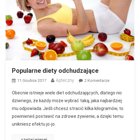
Popularne diety odchudzające
Apteczny
Do
11 Grudnia 2017
2 Komentarze
Popularne
Obecnie istnieje wiele diet odchudzających, dlatego nic
Diety
dziwnego, że każdy może wybrać taką, jaka najbardziej
Odchudzające
mu odpowiada. Jeśli chcesz stracić kilka kilogramów, to
powinieneś postawić na zdrowe żywienie, a dzięki temu
unikniesz efektu jo-jo.
czytaj więcej