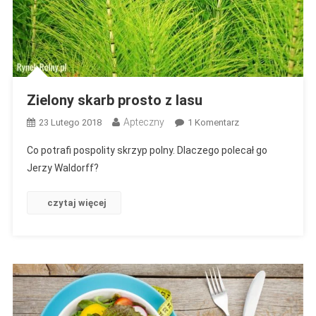
Zielony skarb prosto z lasu
Apteczny
Do
23 Lutego 2018
1 Komentarz
Zielony
Co potrafi pospolity skrzyp polny. Dlaczego polecał go
Skarb
Jerzy Waldorff?
Prosto
Z
czytaj więcej
Lasu