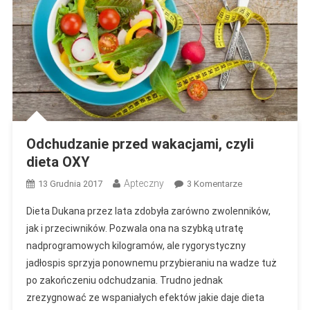
Odchudzanie przed wakacjami, czyli
dieta OXY
Apteczny
Do
13 Grudnia 2017
3 Komentarze
Odchudzanie
Dieta Dukana przez lata zdobyła zarówno zwolenników,
Przed
jak i przeciwników. Pozwala ona na szybką utratę
Wakacjami,
nadprogramowych kilogramów, ale rygorystyczny
Czyli
jadłospis sprzyja ponownemu przybieraniu na wadze tuż
Dieta
OXY
po zakończeniu odchudzania. Trudno jednak
zrezygnować ze wspaniałych efektów jakie daje dieta