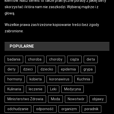
klientów. Nasz serwis to także praktyczne porady z jakiej diety
skorzystać i która nam nie zaszkodzi. Wybieraj mądrze i z
głową.
Wszelkie prawa zastrzeżone kopiowanie treści bez zgody
zabronione.
POPULARNE
badania
choroba
choroby
ciąża
dieta
diety
dzieci
dziecko
epidemia
grypa
hormony
kobieta
koronawirus
Kuchnia
Kulinaria
leczenie
Leki
Medycyna
Ministerstwo Zdrowia
Moda
Nowotwór
objawy
odchudzanie
odporność
organizm
poradnik