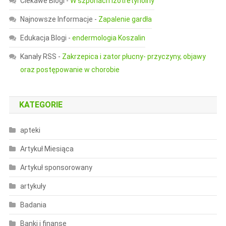
Ciekawe Blogi
-
W szponach izotretynoiny
Najnowsze Informacje
-
Zapalenie gardła
Edukacja Blogi
-
endermologia Koszalin
Kanały RSS
-
Zakrzepica i zator płucny- przyczyny, objawy
oraz postępowanie w chorobie
KATEGORIE
apteki
Artykuł Miesiąca
Artykuł sponsorowany
artykuły
Badania
Banki i finanse