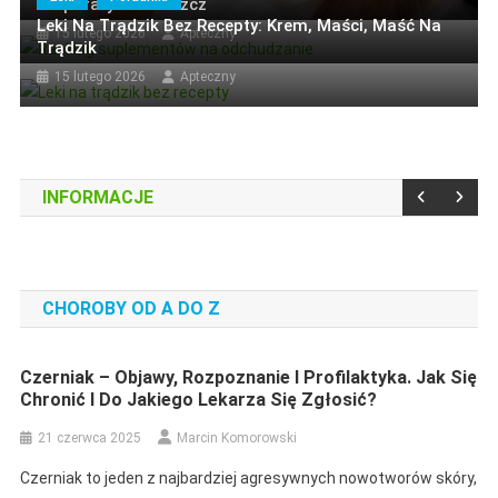
Preparaty Na Tłuszcz
Leki Na Trądzik Bez Recepty: Krem, Maści, Maść Na
15 lutego 2026
Apteczny
Trądzik
15 lutego 2026
Apteczny
Artykuł Miesiąca
Artykuł Sponsorowany
Jakie Wkładki Do Butów Wybrać Na
Wiosnę?
INFORMACJE
3 czerwca 2026
Marcin Komorowski
CHOROBY OD A DO Z
Artykuł Miesiąca
Artykuł Sponsorowany
Czerniak – Objawy, Rozpoznanie I Profilaktyka. Jak Się
Wypożyczalnia Sprzętu Budowlanego
Chronić I Do Jakiego Lekarza Się Zgłosić?
– Ekonomiczne Rozwiązanie Dla
21 czerwca 2025
Marcin Komorowski
Inwestorów, Firm I Majsterkowiczów
Czerniak to jeden z najbardziej agresywnych nowotworów skóry,
7 maja 2026
Marcin Komorowski