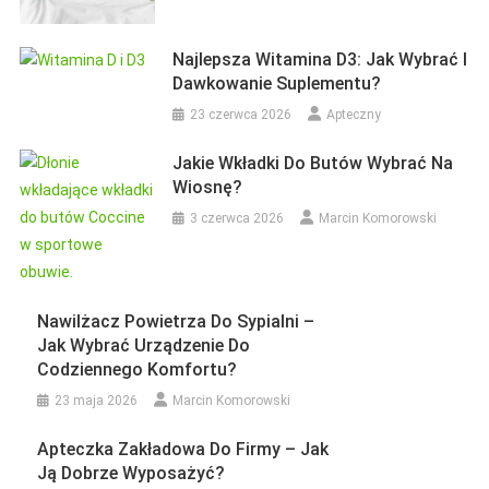
Nieniszczące Dla Przemysłu
4 sierpnia 2025
Marcin Komorowski
Najlepsza Witamina D3: Jak Wybrać I
Dawkowanie Suplementu?
23 czerwca 2026
Apteczny
Jakie Wkładki Do Butów Wybrać Na
Wiosnę?
3 czerwca 2026
Marcin Komorowski
Nawilżacz Powietrza Do Sypialni –
Jak Wybrać Urządzenie Do
Codziennego Komfortu?
23 maja 2026
Marcin Komorowski
Apteczka Zakładowa Do Firmy – Jak
Ją Dobrze Wyposażyć?