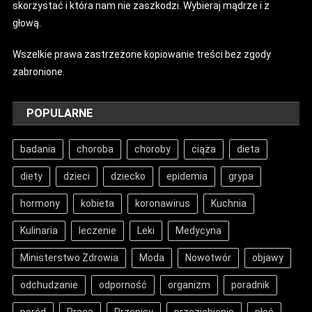
Podczas Ich Wyboru?
skorzystać i która nam nie zaszkodzi. Wybieraj mądrze i z
głową.
15 marca 2018
Apteczny
Informacje
Ponad 29 Tysięcy Zakażeń
Wszelkie prawa zastrzeżone kopiowanie treści bez zgody
Koronawirusem W Polsce. 440
zabronione.
Nowych Przypadków
13 czerwca 2020
Apteczny
POPULARNE
badania
choroba
choroby
ciąża
dieta
diety
dzieci
dziecko
epidemia
grypa
hormony
kobieta
koronawirus
Kuchnia
Kulinaria
leczenie
Leki
Medycyna
Ministerstwo Zdrowia
Moda
Nowotwór
objawy
odchudzanie
odporność
organizm
poradnik