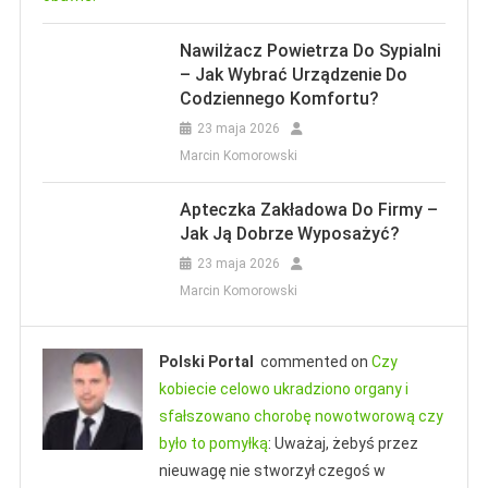
Produkty CBD – Istna Rewolucja W
Polsce I Na Świecie
Nawilżacz Powietrza Do Sypialni
– Jak Wybrać Urządzenie Do
5 maja 2021
Marcin Komorowski
Choroby Od A Do Z
Wychowanie I Dzieci
Codziennego Komfortu?
Atopowe Zapalenie Skóry – Problem
23 maja 2026
Dotykający Setki Dzieci.
Marcin Komorowski
4 kwietnia 2018
Apteczny
Apteczka Zakładowa Do Firmy –
Jak Ją Dobrze Wyposażyć?
23 maja 2026
Marcin Komorowski
Wychowanie I Dzieci
Wszystkie Informacje Na Temat
Rozwoju Malucha.
Polski Portal
commented on
Czy
kobiecie celowo ukradziono organy i
30 marca 2018
Apteczny
sfałszowano chorobę nowotworową czy
było to pomyłką
: Uważaj, żebyś przez
nieuwagę nie stworzył czegoś w