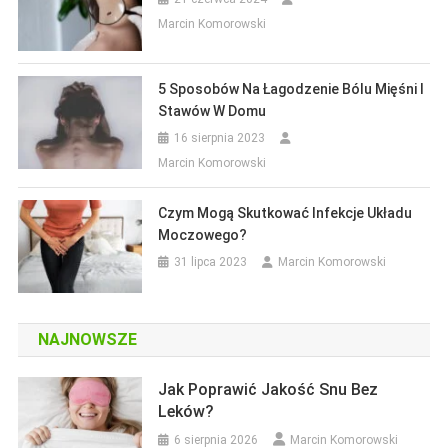
Marcin Komorowski
5 Sposobów Na Łagodzenie Bólu Mięśni I
Stawów W Domu
16 sierpnia 2023
Marcin Komorowski
Czym Mogą Skutkować Infekcje Układu
Moczowego?
31 lipca 2023
Marcin Komorowski
NAJNOWSZE
Jak Poprawić Jakość Snu Bez
Artykuł Miesiąca
Artykuł Sponsorowany
Leków?
Labo-NDT – Specjalistyczne Badania
6 sierpnia 2026
Marcin Komorowski