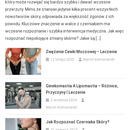
który może rozwijać się bardzo szybko i dawać wczesne
przerzuty. Mimo że stanowi jedynie kilka procent wszystkich
nowotworów skóry, odpowiada za większość zgonów z ich
powodu. Kluczowe znaczenie w walce z czerniakiem ma
wczesne rozpoznanie i szybka interwencja medyczna. Jak więc
rozpoznać niepokojące zmiany skórne? Jakie są […]
Zwężenie Cewki Moczowej – Leczenie
12 lutego 2025
Marcin Komorowski
Artykuł Sponsorowany
Informacje
Nieruchomość Za Granicą Nad
Morzem Na Emeryturę – Jak Wybrać
Ginekomastia A Lipomastia – Różnice,
Bezpieczne Miejsce?
Przyczyny I Leczenie
20 maja 2026
Marcin Komorowski
2 września 2024
Marcin Komorowski
Jak Rozpoznać Czerniaka Skóry?
21 czerwca 2024