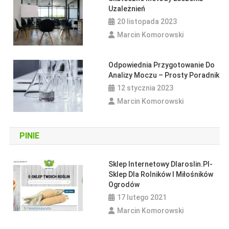
Uzależnień
20 listopada 2023
Marcin Komorowski
Odpowiednia Przygotowanie Do
Analizy Moczu – Prosty Poradnik
12 stycznia 2023
Marcin Komorowski
Ciąża
Poradniki
Jakie Witaminy W Trakcie Ciąży?
PINIE
5 lipca 2018
Apteczny
Artykuł Miesiąca
Artykuł Sponsorowany
Fizjoterapia: Ścieżki Kariery, Które
Sklep Internetowy Dlaroslin.pl-
Możesz Rozpocząć Po Studiach
Sklep Dla Rolników I Miłośników
Ogrodów
26 kwietnia 2024
Marcin Komorowski
17 lutego 2021
Marcin Komorowski
Poradniki
Wychowanie I Dzieci