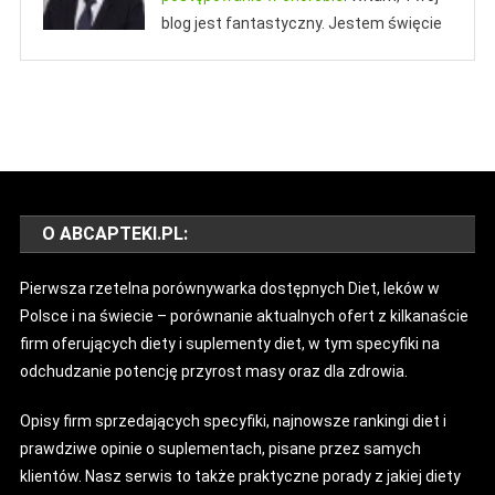
blog jest fantastyczny. Jestem święcie
Informacje
Prasóweczki
Poradniki
Wychowanie I Dzieci
Szczepionka Przeciw Koronawirusowi.
Sport To Zdrowie, Czyli Jak Uprawianie
Brytyjska Firma Podpisała Umowę Z 4
Sportu, Wpływa Na Nasze Zdrowie I
Krajam
Na Nasze Ciało? Czy Warto Ćwiczyć?
13 czerwca 2020
Apteczny
20 marca 2018
Apteczny
O ABCAPTEKI.PL:
Pierwsza rzetelna porównywarka dostępnych Diet, leków w
Polsce i na świecie – porównanie aktualnych ofert z kilkanaście
firm oferujących diety i suplementy diet, w tym specyfiki na
odchudzanie potencję przyrost masy oraz dla zdrowia.
Wychowanie I Dzieci
Opisy firm sprzedających specyfiki, najnowsze rankingi diet i
Kosmetyki Idealne Dla Skóry
prawdziwe opinie o suplementach, pisane przez samych
Noworodka – Czym Kierować Się
klientów. Nasz serwis to także praktyczne porady z jakiej diety