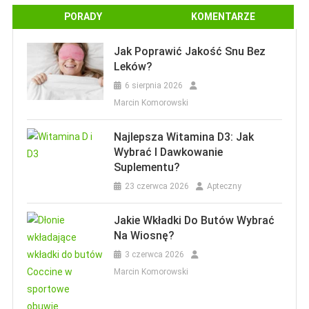
Sposoby Na Dokuczliwy Ból Pleców W
Ciąży.
PORADY
KOMENTARZE
9 kwietnia 2018
Apteczny
Jak Poprawić Jakość Snu Bez
Leków?
6 sierpnia 2026
Marcin Komorowski
Najlepsza Witamina D3: Jak
Wybrać I Dawkowanie
Suplementu?
23 czerwca 2026
Apteczny
Wychowanie I Dzieci
Czym Jest Ciąża Przenoszona I Jakie
Jakie Wkładki Do Butów Wybrać
Mogą Być Jej Konsekwencje?
Na Wiosnę?
3 czerwca 2026
5 kwietnia 2018
Apteczny
Marcin Komorowski
Artykuł Sponsorowany
CBD