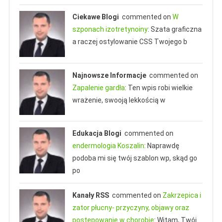
Ciekawe Blogi
commented on
W
szponach izotretynoiny
: Szata graficzna
Wychowanie I Dzieci
a raczej ostylowanie CSS Twojego b
Pierwszy Trzy Dni Życia Noworodka –
Opis Badań I Zaleceń Lekarskich
Artykuł Sponsorowany
Informacje
Najnowsze Informacje
commented on
23 marca 2018
Apteczny
Czy Rezonans Magnetyczny Jest
Zapalenie gardła
: Ten wpis robi wielkie
Bezpieczny Dla Zdrowia? Jak Działa?
wrażenie, swooją lekkością w
25 października 2020
Marcin Komorowski
Edukacja Blogi
commented on
Wychowanie I Dzieci
endermologia Koszalin
: Naprawdę
Świadome Macierzyństwo, Czyli
podoba mi się twój szablon wp, skąd go
Antykoncepcja Na Czasie.
po
22 marca 2018
Apteczny
Kanały RSS
commented on
Zakrzepica i
zator płucny- przyczyny, objawy oraz
postępowanie w chorobie
: Witam, Twój