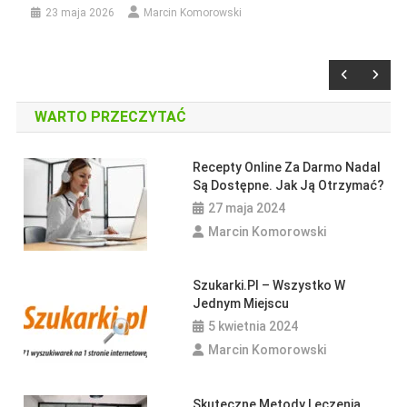
23 maja 2026
Marcin Komorowski
Artykuł Sponsorowany
Informacje
WARTO PRZECZYTAĆ
Kiedy Iść Do Psychologa Lub
Psychoterapeuty?
Recepty Online Za Darmo Nadal
Są Dostępne. Jak Ją Otrzymać?
16 października 2024
Marcin Komorowski
27 maja 2024
Marcin Komorowski
Szukarki.pl – Wszystko W
Jednym Miejscu
Ciąża
Poradniki
5 kwietnia 2024
Kilka Przydatnych Rad Dla Młodzieży
Marcin Komorowski
Na Temat Antykoncepcji
8 stycznia 2019
Apteczny
Skuteczne Metody Leczenia