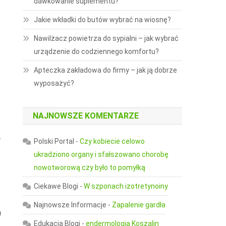
dawkowanie suplementu?
Jakie wkładki do butów wybrać na wiosnę?
Nawilżacz powietrza do sypialni – jak wybrać
urządzenie do codziennego komfortu?
Apteczka zakładowa do firmy – jak ją dobrze
wyposażyć?
NAJNOWSZE KOMENTARZE
y
Polski Portal
-
Czy kobiecie celowo
ukradziono organy i sfałszowano chorobę
nowotworową czy było to pomyłką
Ciekawe Blogi
-
W szponach izotretynoiny
Najnowsze Informacje
-
Zapalenie gardła
u
Edukacja Blogi
-
endermologia Koszalin