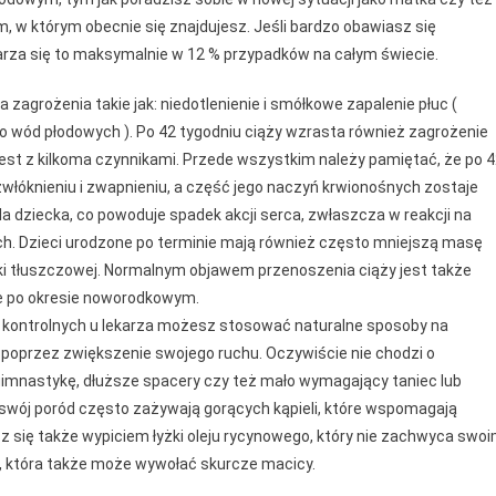
w którym obecnie się znajdujesz. Jeśli bardzo obawiasz się
darza się to maksymalnie w 12 % przypadków na całym świecie.
zagrożenia takie jak: niedotlenienie i smółkowe zapalenie płuc (
o wód płodowych ). Po 42 tygodniu ciąży wzrasta również zagrożenie
st z kilkoma czynnikami. Przede wszystkim należy pamiętać, że po 
 zwłóknieniu i zwapnieniu, a część jego naczyń krwionośnych zostaje
a dziecka, co powoduje spadek akcji serca, zwłaszcza w reakcji na
ch. Dzieci urodzone po terminie mają również często mniejszą masę
nki tłuszczowej. Normalnym objawem przenoszenia ciąży jest także
ie po okresie noworodkowym.
 kontrolnych u lekarza możesz stosować naturalne sposoby na
 poprzez zwiększenie swojego ruchu. Oczywiście nie chodzi o
gimnastykę, dłuższe spacery czy też mało wymagający taniec lub
swój poród często zażywają gorących kąpieli, które wspomagają
 się także wypiciem łyżki oleju rycynowego, który nie zachwyca swo
, która także może wywołać skurcze macicy.