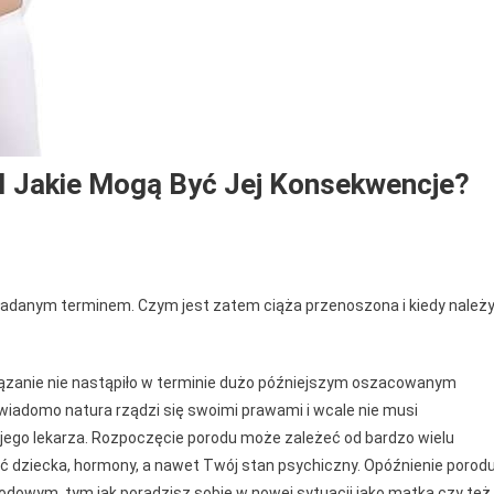
I Jakie Mogą Być Jej Konsekwencje?
kładanym terminem. Czym jest zatem ciąża przenoszona i kiedy należ
ązanie nie nastąpiło w terminie dużo późniejszym oszacowanym
 wiadomo natura rządzi się swoimi prawami i wcale nie musi
ego lekarza. Rozpoczęcie porodu może zależeć od bardzo wielu
ość dziecka, hormony, a nawet Twój stan psychiczny. Opóźnienie porod
dowym, tym jak poradzisz sobie w nowej sytuacji jako matka czy też