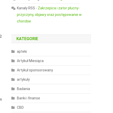
Kanały RSS
-
Zakrzepica i zator płucny-
przyczyny, objawy oraz postępowanie w
chorobie
42
KATEGORIE
apteki
Artykuł Miesiąca
Artykuł sponsorowany
artykuły
Badania
Banki i finanse
im
CBD