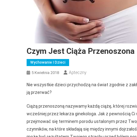
Czym Jest Ciąża Przenoszona 
Wychowanie I Dzieci
Apteczny
5 Kwietnia 2018
Nie wszystkie dzieci przychodzą na świat zgodnie z za
ją przerwać?
Ciążą przenoszoną nazywamy każdą ciążę, której rozwi
wcześniej przez lekarza ginekologa. Jak z pewnością Ci
przejmować się terminem porodu ustalonym przez Twoj
czynników, na które składają się między innymi dojrzał
może być rezultatem Twojego strachu przed bólem poro