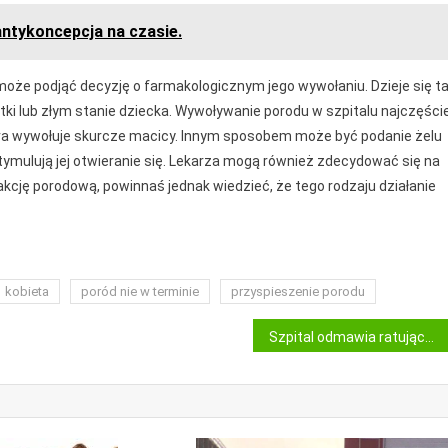
ntykoncepcja na czasie.
może podjąć decyzję o farmakologicznym jego wywołaniu. Dzieje się t
 lub złym stanie dziecka. Wywoływanie porodu w szpitalu najczęście
tóra wywołuje skurcze macicy. Innym sposobem może być podanie żelu
stymulują jej otwieranie się. Lekarza mogą również zdecydować się na
akcję porodową, powinnaś jednak wiedzieć, że tego rodzaju działanie
kobieta
poród nie w terminie
przyspieszenie porodu
Szpital odmawia ratującej zycie operacji? Takie rzeczy tylko w Polsce.