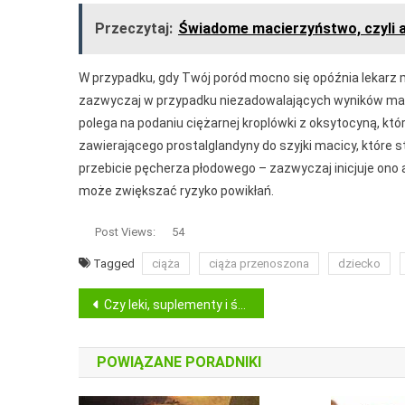
Przeczytaj:
Świadome macierzyństwo, czyli a
W przypadku, gdy Twój poród mocno się opóźnia lekarz 
zazwyczaj w przypadku niezadowalających wyników matki
polega na podaniu ciężarnej kroplówki z oksytocyną, k
zawierającego prostalglandyny do szyjki macicy, które 
przebicie pęcherza płodowego – zazwyczaj inicjuje ono 
może zwiększać ryzyko powikłań.
Post Views:
54
Tagged
ciąża
ciąża przenoszona
dziecko
Nawigacja
Czy leki, suplementy i środki dietetyczne specjalnego przeznaczenia naprawdę nam pomagają?
wpisu
POWIĄZANE PORADNIKI