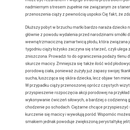
nadmiernym stresem zupełnie nie związanym ze stanem, 
przenoszenia ciąży z pewnością uspokoi Cię fakt, że z
Dłuższy pobyt w brzuchu matki bardzo naraża dziecko na 
głównie z powodu wydalenia przed narodzinami smółki d
wewnątrzmaciczną zamartwicą płodu, która związana je
tygodniu ciąży łożysko zaczyna się starzeć, czyli ulega
zniszczona. Prowadzi to do ograniczenia podaży tlenu dl
skurcze macicy. Zmniejsza się także ilość wód płodowy
porodową ciała, ponieważ zużyły już zapasy swojej tka
sucha, łuszcząca się skóra dziecka, lecz objaw ten min
W przypadku ciąży przenoszonej oprócz częstych wizyt
przyspieszenie rozpoczęcia akcji porodowej na przykład
wykonywanie ćwiczeń siłowych, a bardziej o codzienną 
chodzenie po schodach. Ciężarne chcące przyspieszyć 
kurczenie się macicy i wywołują poród. Wspomóc możesz
smakiem jednak powoduje zwiększoną perystaltykę jelit