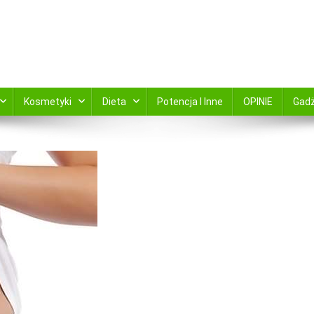
kami zamów online ABC Apteka zaprsza
Kosmetyki
Dieta
Potencja I Inne
OPINIE
Gad