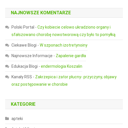
NAJNOWSZE KOMENTARZE
Polski Portal
-
Czy kobiecie celowo ukradziono organy i
sfałszowano chorobę nowotworową czy było to pomyłką
Ciekawe Blogi
-
W szponach izotretynoiny
Najnowsze Informacje
-
Zapalenie gardła
Edukacja Blogi
-
endermologia Koszalin
Kanały RSS
-
Zakrzepica i zator płucny- przyczyny, objawy
oraz postępowanie w chorobie
KATEGORIE
apteki