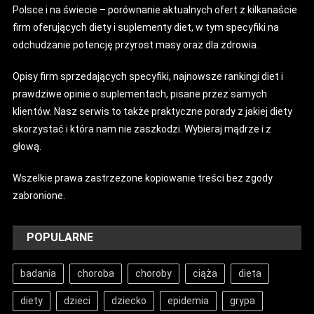
Polsce i na świecie – porównanie aktualnych ofert z kilkanaście
firm oferujących diety i suplementy diet, w tym specyfiki na
odchudzanie potencję przyrost masy oraz dla zdrowia.
Opisy firm sprzedających specyfiki, najnowsze rankingi diet i
prawdziwe opinie o suplementach, pisane przez samych
klientów. Nasz serwis to także praktyczne porady z jakiej diety
skorzystać i która nam nie zaszkodzi. Wybieraj mądrze i z
głową.
Wszelkie prawa zastrzeżone kopiowanie treści bez zgody
zabronione.
POPULARNE
badania
choroba
choroby
ciąża
dieta
diety
dzieci
dziecko
epidemia
grypa