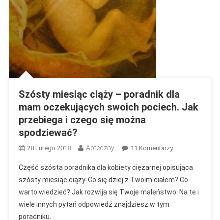
Szósty miesiąc ciąży – poradnik dla
mam oczekujących swoich pociech. Jak
przebiega i czego się można
spodziewać?
Apteczny
Do
28 Lutego 2018
11 Komentarzy
Szósty
Część szósta poradnika dla kobiety ciężarnej opisująca
Miesiąc
szósty miesiąc ciąży. Co się dziej z Twoim ciałem? Co
Ciąży
warto wiedzieć? Jak rozwija się Twoje maleństwo. Na te i
–
wiele innych pytań odpowiedź znajdziesz w tym
Poradnik
Dla
poradniku.