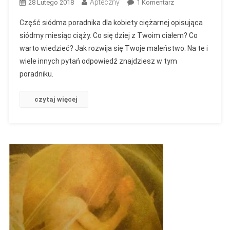
Apteczny
Do
28 Lutego 2018
1 Komentarz
Siódmy
Część siódma poradnika dla kobiety ciężarnej opisująca
Miesiąc
siódmy miesiąc ciąży. Co się dziej z Twoim ciałem? Co
Ciąży
warto wiedzieć? Jak rozwija się Twoje maleństwo. Na te i
wiele innych pytań odpowiedź znajdziesz w tym
poradniku.
czytaj więcej