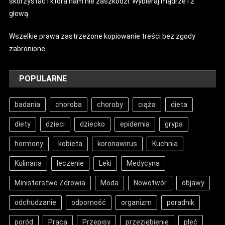
skorzystać i która nam nie zaszkodzi. Wybieraj mądrze i z
głową.
Wszelkie prawa zastrzeżone kopiowanie treści bez zgody
zabronione.
POPULARNE
badania
choroba
choroby
ciąża
dieta
diety
dzieci
dziecko
epidemia
grypa
hormony
kobieta
koronawirus
Kuchnia
Kulinaria
leczenie
Leki
Medycyna
Ministerstwo Zdrowia
Moda
Nowotwór
objawy
odchudzanie
odporność
organizm
poradnik
poród
Praca
Przepisy
przeziębienie
płeć