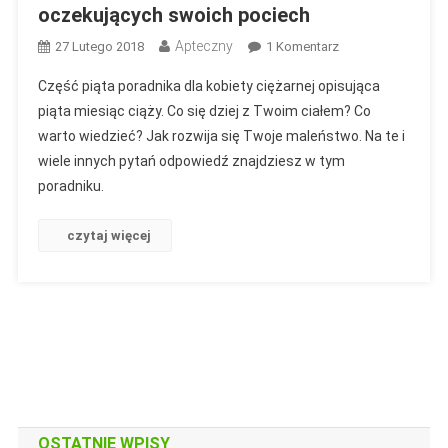
oczekujących swoich pociech
Apteczny
Do
27 Lutego 2018
1 Komentarz
Piąty
Część piąta poradnika dla kobiety ciężarnej opisująca
Miesiąc
piąta miesiąc ciąży. Co się dziej z Twoim ciałem? Co
Ciąży
warto wiedzieć? Jak rozwija się Twoje maleństwo. Na te i
–
wiele innych pytań odpowiedź znajdziesz w tym
Poradnik
Dla
poradniku.
Mam
Oczekujących
czytaj więcej
Swoich
Pociech
OSTATNIE WPISY