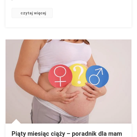
Mam
Oczekujących
czytaj więcej
Swoich
Pociech.
Jak
Przebiega
I
Czego
Się
Można
Spodziewać?
Piąty miesiąc ciąży – poradnik dla mam