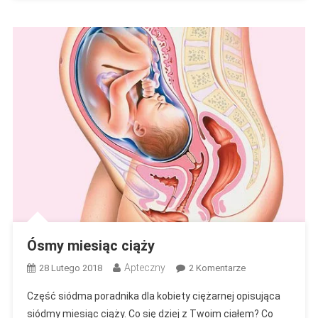
Ósmy miesiąc ciąży
Apteczny
Do
28 Lutego 2018
2 Komentarze
Ósmy
Część siódma poradnika dla kobiety ciężarnej opisująca
Miesiąc
siódmy miesiąc ciąży. Co się dziej z Twoim ciałem? Co
Ciąży