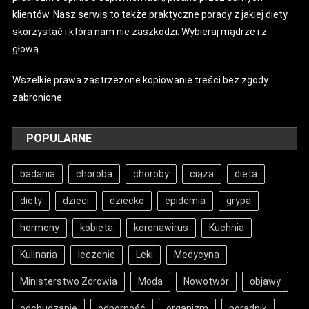
klientów. Nasz serwis to także praktyczne porady z jakiej diety
skorzystać i która nam nie zaszkodzi. Wybieraj mądrze i z
głową.
Wszelkie prawa zastrzeżone kopiowanie treści bez zgody
zabronione.
POPULARNE
badania
choroba
choroby
ciąża
dieta
diety
dzieci
dziecko
epidemia
grypa
hormony
kobieta
koronawirus
Kuchnia
Kulinaria
leczenie
Leki
Medycyna
Ministerstwo Zdrowia
Moda
Nowotwór
objawy
odchudzanie
odporność
organizm
poradnik