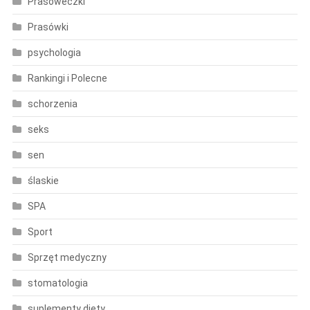
Prasóweczki
Prasówki
psychologia
Rankingi i Polecne
schorzenia
seks
sen
ślaskie
SPA
Sport
Sprzęt medyczny
stomatologia
suplementy diety