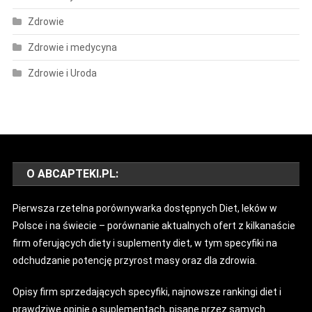
Zdrowie
Zdrowie i medycyna
Zdrowie i Uroda
O ABCAPTEKI.PL:
Pierwsza rzetelna porównywarka dostępnych Diet, leków w
Polsce i na świecie – porównanie aktualnych ofert z kilkanaście
firm oferujących diety i suplementy diet, w tym specyfiki na
odchudzanie potencję przyrost masy oraz dla zdrowia.
Opisy firm sprzedających specyfiki, najnowsze rankingi diet i
prawdziwe opinie o suplementach, pisane przez samych