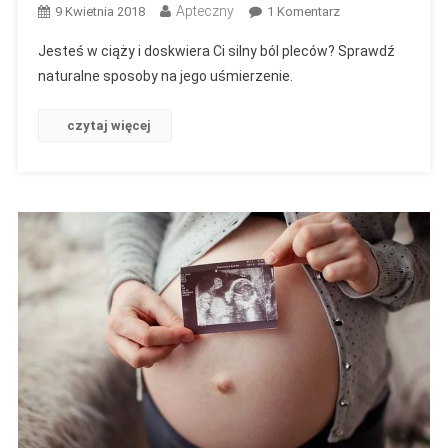
Apteczny
Do
9 Kwietnia 2018
1 Komentarz
Sposoby
Jesteś w ciąży i doskwiera Ci silny ból pleców? Sprawdź
Na
naturalne sposoby na jego uśmierzenie.
Dokuczliwy
Ból
czytaj więcej
Pleców
W
Ciąży.