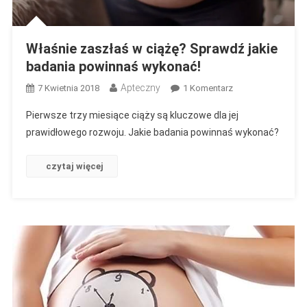
Właśnie zaszłaś w ciążę? Sprawdź jakie
badania powinnaś wykonać!
Apteczny
Do
7 Kwietnia 2018
1 Komentarz
Właśnie
Pierwsze trzy miesiące ciąży są kluczowe dla jej
Zaszłaś
prawidłowego rozwoju. Jakie badania powinnaś wykonać?
W
Ciążę?
czytaj więcej
Sprawdź
Jakie
Badania
Powinnaś
Wykonać!