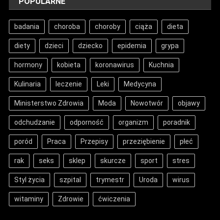
POPULARNE
badania
choroba
choroby
ciąża
dieta
diety
dzieci
dziecko
epidemia
grypa
hormony
kobieta
koronawirus
Kuchnia
Kulinaria
leczenie
Leki
Medycyna
Ministerstwo Zdrowia
Moda
Nowotwór
objawy
odchudzanie
odporność
organizm
poradnik
poród
Praca
Przepisy
przeziębienie
płeć
rak
seks
sklep
skurcze
sport
stres
Styl życia
szpital
trymestr
Uroda
wirus
witaminy
Zdrowie
ćwiczenia