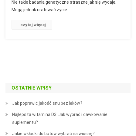
Nie takie badania genetyczne straszne jak się wydaje.
Rezygnuj
Mogą jednak uratować życie.
Z
Tego
czytaj więcej
Badania
Podczas
Ciąży!
Fakty
I
Mity
O
Teście
PAPP-
OSTATNIE WPISY
A.
Jak poprawić jakość snu bez leków?
Najlepsza witamina D3: Jak wybrać i dawkowanie
suplementu?
Jakie wkładki do butów wybrać na wiosnę?