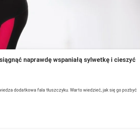
osiągnąć naprawdę wspaniałą sylwetkę i cieszyć
enia
iedza dodatkowa fala tłuszczyku. Warto wiedzieć, jak się go pozbyć
awa,
gnąć
awdę