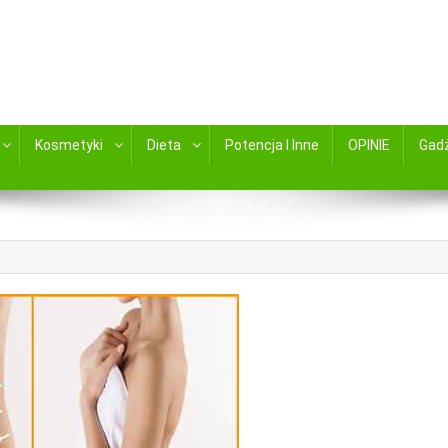
kami zamów online ABC Apteka zaprsza
Kosmetyki
Dieta
Potencja I Inne
OPINIE
Gad