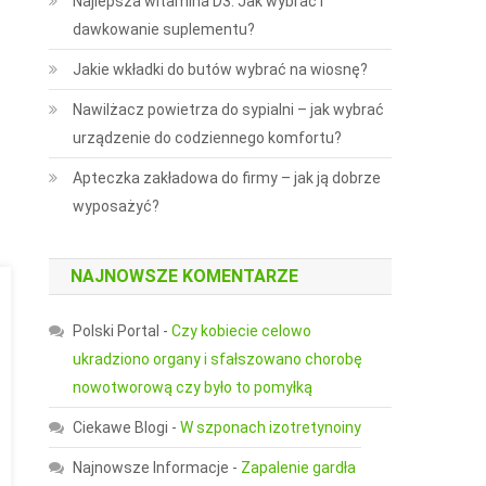
Najlepsza witamina D3: Jak wybrać i
dawkowanie suplementu?
Jakie wkładki do butów wybrać na wiosnę?
Nawilżacz powietrza do sypialni – jak wybrać
urządzenie do codziennego komfortu?
Apteczka zakładowa do firmy – jak ją dobrze
wyposażyć?
NAJNOWSZE KOMENTARZE
Polski Portal
-
Czy kobiecie celowo
ukradziono organy i sfałszowano chorobę
nowotworową czy było to pomyłką
Ciekawe Blogi
-
W szponach izotretynoiny
Najnowsze Informacje
-
Zapalenie gardła