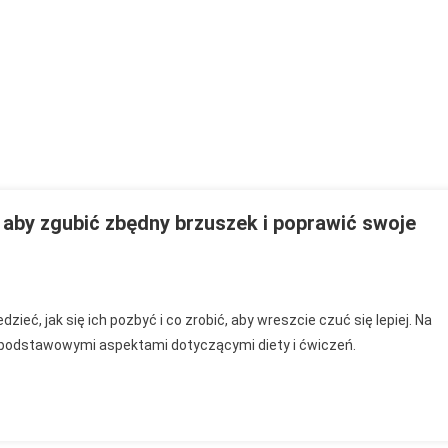
iałą
tkę
yć
aby zgubić zbędny brzuszek i poprawić swoje
ieć, jak się ich pozbyć i co zrobić, aby wreszcie czuć się lepiej. Na
dnąć
 podstawowymi aspektami dotyczącymi diety i ćwiczeń.
ramów?
,
ć