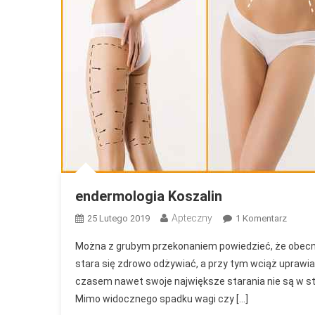
endermologia Koszalin
Apteczny
Do
25 Lutego 2019
1 Komentarz
Enderm
Można z grubym przekonaniem powiedzieć, że obecnie
Koszal
stara się zdrowo odżywiać, a przy tym wciąż uprawi
czasem nawet swoje największe starania nie są w sto
Mimo widocznego spadku wagi czy […]