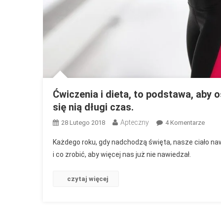
Ćwiczenia i dieta, to podstawa, aby 
się nią długi czas.
Apteczny
Do
28 Lutego 2018
4 Komentarze
Ćwicz
Każdego roku, gdy nadchodzą święta, nasze ciało naw
I
i co zrobić, aby więcej nas już nie nawiedzał.
Dieta,
To
czytaj więcej
Podst
Aby
Osią
Napr