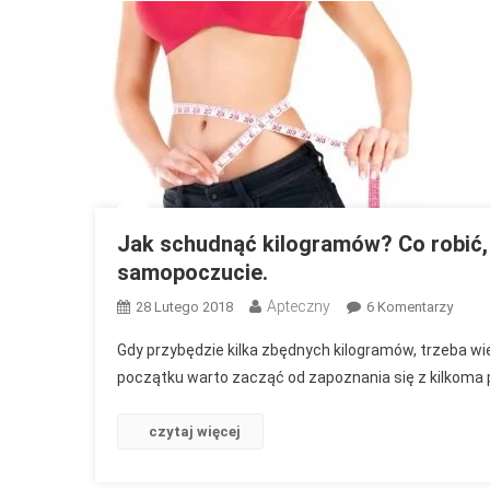
Wspan
Sylwe
I
Ciesz
Się
Nią
Długi
Czas.
Jak schudnąć kilogramów? Co robić, 
samopoczucie.
Apteczny
Do
28 Lutego 2018
6 Komentarzy
Jak
Gdy przybędzie kilka zbędnych kilogramów, trzeba wiedz
Schu
początku warto zacząć od zapoznania się z kilkoma
Kilog
Co
czytaj więcej
Robić
Aby
Zgubi