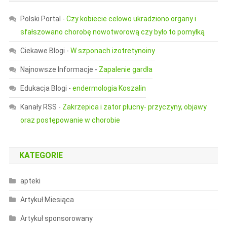
Polski Portal
-
Czy kobiecie celowo ukradziono organy i
sfałszowano chorobę nowotworową czy było to pomyłką
Ciekawe Blogi
-
W szponach izotretynoiny
Najnowsze Informacje
-
Zapalenie gardła
Edukacja Blogi
-
endermologia Koszalin
Kanały RSS
-
Zakrzepica i zator płucny- przyczyny, objawy
oraz postępowanie w chorobie
KATEGORIE
apteki
Artykuł Miesiąca
Artykuł sponsorowany