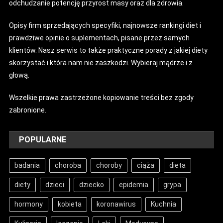
odchudzanie potencję przyrost masy oraz dla zdrowia.
Opisy firm sprzedających specyfiki, najnowsze rankingi diet i
prawdziwe opinie o suplementach, pisane przez samych
klientów. Nasz serwis to także praktyczne porady z jakiej diety
skorzystać i która nam nie zaszkodzi. Wybieraj mądrze i z
głową.
Wszelkie prawa zastrzeżone kopiowanie treści bez zgody
zabronione.
POPULARNE
badania
choroba
choroby
ciąża
dieta
diety
dzieci
dziecko
epidemia
grypa
hormony
kobieta
koronawirus
Kuchnia