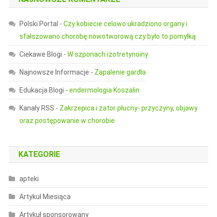
Polski Portal
-
Czy kobiecie celowo ukradziono organy i
sfałszowano chorobę nowotworową czy było to pomyłką
Ciekawe Blogi
-
W szponach izotretynoiny
Najnowsze Informacje
-
Zapalenie gardła
Edukacja Blogi
-
endermologia Koszalin
Kanały RSS
-
Zakrzepica i zator płucny- przyczyny, objawy
oraz postępowanie w chorobie
KATEGORIE
apteki
Artykuł Miesiąca
Artykuł sponsorowany