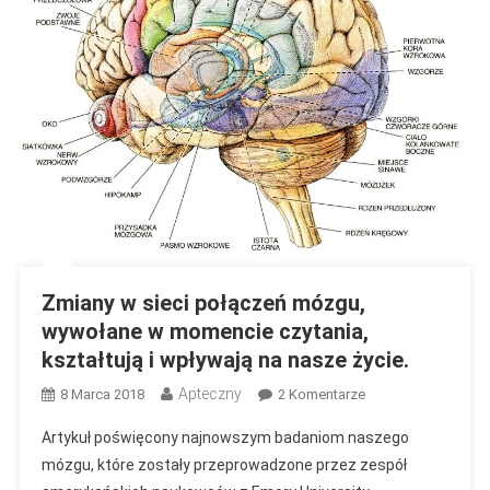
Zmiany w sieci połączeń mózgu,
wywołane w momencie czytania,
kształtują i wpływają na nasze życie.
Apteczny
Do
8 Marca 2018
2 Komentarze
Zmiany
Artykuł poświęcony najnowszym badaniom naszego
W
mózgu, które zostały przeprowadzone przez zespół
Sieci