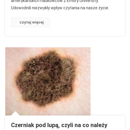
amerykańskich naukowców z Emory University.
Połączeń
Udowodnili niezwykły wpływ czytania na nasze życie.
Mózgu,
Wywołane
W
czytaj więcej
Momencie
Czytania,
Kształtują
I
Wpływają
Na
Nasze
Życie.
Czerniak pod lupą, czyli na co należy