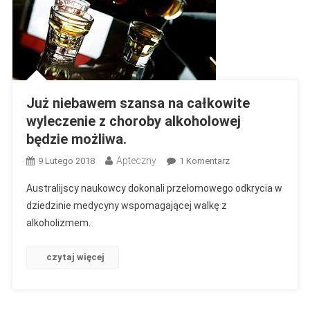
Zagrożenie.
Już niebawem szansa na całkowite
wyleczenie z choroby alkoholowej
będzie możliwa.
Apteczny
Do
9 Lutego 2018
1 Komentarz
Już
Australijscy naukowcy dokonali przełomowego odkrycia w
Niebawem
dziedzinie medycyny wspomagającej walkę z
Szansa
alkoholizmem.
Na
Całkowite
Wyleczenie
czytaj więcej
Z
Choroby
Alkoholowej