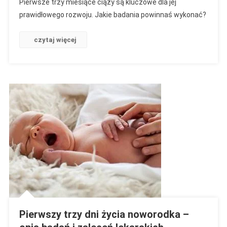
Pierwsze trzy miesiące ciąży są kluczowe dla jej
Zaszłaś
prawidłowego rozwoju. Jakie badania powinnaś wykonać?
W
Ciążę?
czytaj więcej
Sprawdź
Jakie
Badania
Powinnaś
Wykonać!
Pierwszy trzy dni życia noworodka –