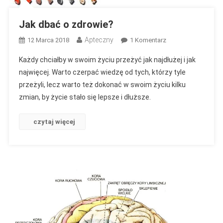
Jak dbać o zdrowie?
Apteczny
Do
12 Marca 2018
1 Komentarz
Jak
Każdy chciałby w swoim życiu przeżyć jak najdłużej i jak
Dbać
najwięcej. Warto czerpać wiedzę od tych, którzy tyle
O
przeżyli, lecz warto też dokonać w swoim życiu kilku
Zdrowie?
zmian, by życie stało się lepsze i dłuższe.
czytaj więcej