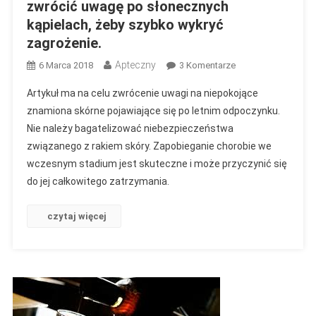
zwrócić uwagę po słonecznych
kąpielach, żeby szybko wykryć
zagrożenie.
Apteczny
Do
6 Marca 2018
3 Komentarze
Czerniak
Artykuł ma na celu zwrócenie uwagi na niepokojące
Pod
znamiona skórne pojawiające się po letnim odpoczynku.
Lupą,
Nie należy bagatelizować niebezpieczeństwa
Czyli
związanego z rakiem skóry. Zapobieganie chorobie we
Na
Co
wczesnym stadium jest skuteczne i może przyczynić się
Należy
do jej całkowitego zatrzymania.
Zwrócić
Uwagę
czytaj więcej
Po
Słonecznych
Kąpielach,
Żeby
Szybko
Wykryć