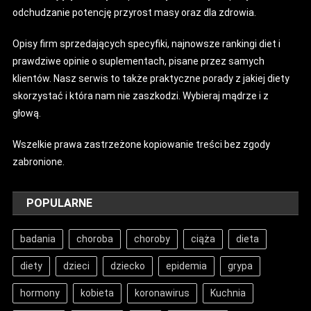
odchudzanie potencję przyrost masy oraz dla zdrowia.
Opisy firm sprzedających specyfiki, najnowsze rankingi diet i
prawdziwe opinie o suplementach, pisane przez samych
klientów. Nasz serwis to także praktyczne porady z jakiej diety
skorzystać i która nam nie zaszkodzi. Wybieraj mądrze i z
głową.
Wszelkie prawa zastrzeżone kopiowanie treści bez zgody
zabronione.
POPULARNE
badania
choroba
choroby
ciąża
dieta
diety
dzieci
dziecko
epidemia
grypa
hormony
kobieta
koronawirus
Kuchnia