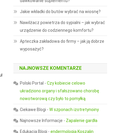
dawkowanie suplementu?
Jakie wkładki do butów wybrać na wiosnę?
Nawilżacz powietrza do sypialni – jak wybrać
urządzenie do codziennego komfortu?
Apteczka zakładowa do firmy – jak ją dobrze
wyposażyć?
NAJNOWSZE KOMENTARZE
uł
Polski Portal
-
Czy kobiecie celowo
ukradziono organy i sfałszowano chorobę
nowotworową czy było to pomyłką
Ciekawe Blogi
-
W szponach izotretynoiny
Najnowsze Informacje
-
Zapalenie gardła
Edukacja Blogi
-
endermologia Koszalin