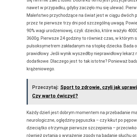
się nimi nie zakrztusiło. Dobra ku temu jest pozycja ułoż
nawet w przypadku, gdyby zaczęło mu się ulewać. Pierw
Maleństwo przychodzące na świat jest w ciągu dwóch p
przez te pierwsze trzy dni pod szczególną uwagą. Powie
90% wagi urodzeniowej, czyli: dziecko, które ważyło 40
3600g. Pierwsze 24 godziny to również czas, w którym s
pulsoksymetrem zakładanym na stopkę dziecka. Bada on
prawidłowy. Jeśli wynik wyszedłby nieprawidłowy lekar
dodatkowe. Dlaczego jest to tak istotne? Ponieważ bad
krążeniowego.
Przeczytaj:
Sport to zdrowie, czyli jak upraw
Czy warto ćwiczyć?
Każdy dzień jest dobrym momentem na przebadanie mal
neurologiczne, oględziny pępuszka – czy kikut po pępowin
dzieciątko otrzymuje pierwsze szczepienia – przeciwko
również pytania o wyrażenie zgody na badanie słuchu 