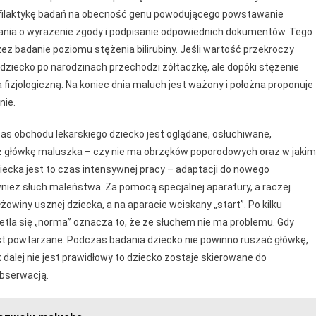
ofilaktykę badań na obecność genu powodującego powstawanie
ytania o wyrażenie zgody i podpisanie odpowiednich dokumentów. Tego
ez badanie poziomu stężenia bilirubiny. Jeśli wartość przekroczy
dziecko po narodzinach przechodzi żółtaczkę, ale dopóki stężenie
a fizjologiczną. Na koniec dnia maluch jest ważony i położna proponuje
nie.
s obchodu lekarskiego dziecko jest oglądane, osłuchiwane,
ż główkę maluszka – czy nie ma obrzęków poporodowych oraz w jakim
dziecka jest to czas intensywnej pracy – adaptacji do nowego
wnież słuch maleństwa. Za pomocą specjalnej aparatury, a raczej
owiny usznej dziecka, a na aparacie wciskany „start”. Po kilku
ietla się „norma” oznacza to, że ze słuchem nie ma problemu. Gdy
est powtarzane. Podczas badania dziecko nie powinno ruszać główkę,
k dalej nie jest prawidłowy to dziecko zostaje skierowane do
obserwacją.