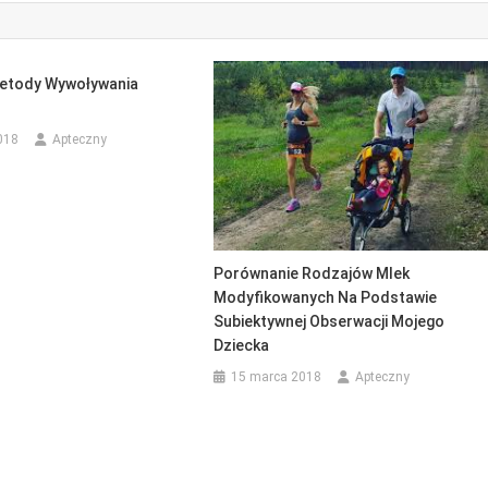
etody Wywoływania
018
Apteczny
Porównanie Rodzajów Mlek
Modyfikowanych Na Podstawie
Subiektywnej Obserwacji Mojego
Dziecka
15 marca 2018
Apteczny