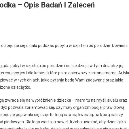
odka – Opis Badań I Zaleceń
 co będzie się działo podczas pobytu w szpitalu po porodzie. Dowiesz
a pobyt w szpitalu po porodzie i co się dzieje w tych dniach z jej
resujący jest dla kobiet, które po raz pierwszy zostaną mamą. Artyk
ziewać w tych dniach, jakie pytania będą Wam zadawane oraz jakie
zone dzieciątko.
ę zwraca się na wypróżnienie dziecka – mam tu na myśli siusiu oraz
gdyż pozwala zorientować się, czy mały organizm podjął prawidłową
e będzie pojawiało się często. Inną istotną kwestią, na którą należy
d płodowych. Dlatego warto, a nawet trzeba uważać, aby dzieciątko