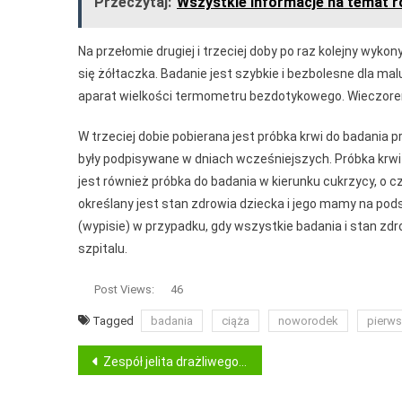
Przeczytaj:
Wszystkie informacje na temat r
Na przełomie drugiej i trzeciej doby po raz kolejny wykon
się żółtaczka. Badanie jest szybkie i bezbolesne dla malu
aparat wielkości termometru bezdotykowego. Wieczorem
W trzeciej dobie pobierana jest próbka krwi do badania
były podpisywane w dniach wcześniejszych. Próbka krw
jest również próbka do badania w kierunku cukrzycy, o
określany jest stan zdrowia dziecka i jego mamy na po
(wypisie) w przypadku, gdy wszystkie badania i stan zdro
szpitalu.
Post Views:
46
Tagged
badania
ciąża
noworodek
pierws
Nawigacja
Zespół jelita drażliwego, częstszy niż się wydaje
wpisu