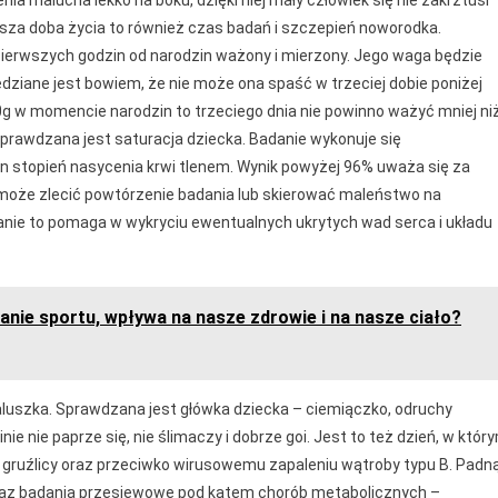
enia malucha lekko na boku, dzięki niej mały człowiek się nie zakrztusi
sza doba życia to również czas badań i szczepień noworodka.
ierwszych godzin od narodzin ważony i mierzony. Jego waga będzie
dziane jest bowiem, że nie może ona spaść w trzeciej dobie poniżej
00g w momencie narodzin to trzeciego dnia nie powinno ważyć mniej ni
prawdzana jest saturacja dziecka. Badanie wykonuje się
 stopień nasycenia krwi tlenem. Wynik powyżej 96% uważa się za
z może zlecić powtórzenie badania lub skierować maleństwo na
anie to pomaga w wykryciu ewentualnych ukrytych wad serca i układu
ianie sportu, wpływa na nasze zdrowie i na nasze ciało?
uszka. Sprawdzana jest główka dziecka – ciemiączko, odruchy
ie nie paprze się, nie ślimaczy i dobrze goi. Jest to też dzień, w któr
 gruźlicy oraz przeciwko wirusowemu zapaleniu wątroby typu B. Padn
oraz badania przesiewowe pod kątem chorób metabolicznych –