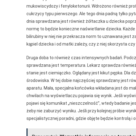
mukowiscydozy i fenyloketonurii. Wdrożono również pr
cukrzycy typu pierwszego. Ale tego dnia padną tylko p
dnia sprawdzana jest również żółtaczka u dziecka poprz
normę to będzie konieczne naświetlanie dziecka. Każde 
bilirubiny w niej nie przekracza norm to uznawana jest z
kąpiel dziecka i od matki zależy, czy z niej skorzysta czy 
Druga doba to również czas intensywnych badań. Podcza
sprawdzana jest temperatura. Lekarz sprawdza równie
stanie jest ciemiączko. Oglądany jest kikut pępka. Dla 
środowiska. W tej dobie najczęściej sprawdzany jest ró
aparatu. Mała, specjalna końcówka wkładana jest do małż
chwilach na wyświetlaczu pojawia się wynik. Jeśli wyśw
pojawi się komunikat „nieszczelność”, wtedy badanie j
żeby nie zaburzyć wyniku. Jeśli przy kolejnej próbie wyni
specjalistycznej poradni, gdzie objęte będzie kontrolą i 