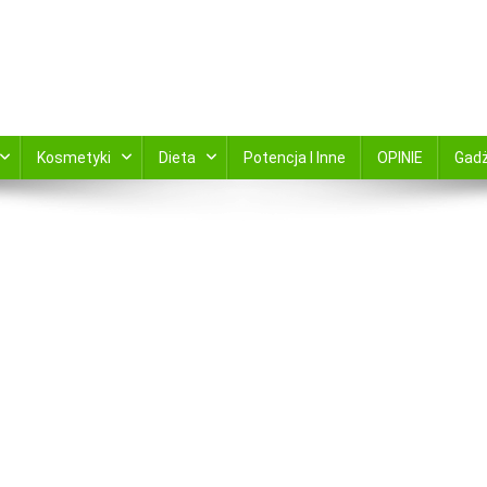
kami zamów online ABC Apteka zaprsza
Kosmetyki
Dieta
Potencja I Inne
OPINIE
Gad