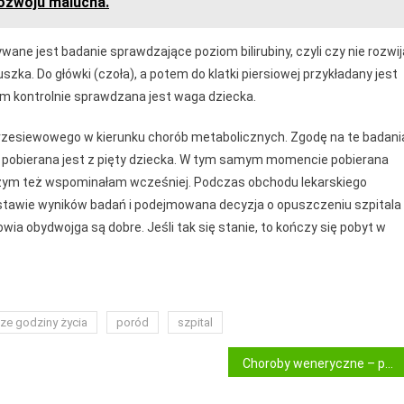
ozwoju malucha.
ywane jest badanie sprawdzające poziom bilirubiny, czyli czy nie rozwij
szka. Do główki (czoła), a potem do klatki piersiowej przykładany jest
 kontrolnie sprawdzana jest waga dziecka.
 przesiewowego w kierunku chorób metabolicznych. Zgodę na te badani
i pobierana jest z pięty dziecka. W tym samym momencie pobierana
 czym też wspominałam wcześniej. Podczas obchodu lekarskiego
dstawie wyników badań i podejmowana decyzja o opuszczeniu szpitala
wia obydwojga są dobre. Jeśli tak się stanie, to kończy się pobyt w
ze godziny życia
poród
szpital
Choroby weneryczne – poradnik jak się ustrzec, leczyć i jakie są powikłania?