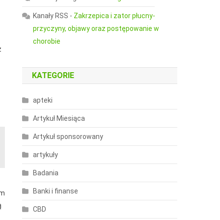
Kanały RSS
-
Zakrzepica i zator płucny-
przyczyny, objawy oraz postępowanie w
chorobie
ż
KATEGORIE
apteki
Artykuł Miesiąca
Artykuł sponsorowany
artykuły
Badania
Banki i finanse
ym
ą
CBD