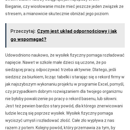
Bieganie, czy wiosłowanie może mieć jeszcze jeden związek ze
stresem, a mianowicie skutecznie obniżać jego poziom.
Przeczytaj:
Czym jest układ odpornościowy i jak
go wspomagać?
Udowodniono naukowo, że wysiłek fizyczny pomaga rozładować
napięcie. Nawet w szkole małe dzieci są uczone, że po
siedzącej pracy, odpoczywać trzeba aktywnie. Dlatego, jeśli
siedzisz za biurkiem, licząc tabelki i starając się o rekord firmy w
jak najszybszym wykonaniu projektu w programie Excel, pomyśl,
czy przypadkiem dobrym rozwiązaniem dla twojego organizmu
nie byłoby powalczenie po pracy o rekord basenu, lub siłowni.
Jest też pewien bardzo stary powód, dla którego znerwicowani
ludzie leczą się poprzez wysiłek. Wysiłek fizyczny pomaga
wyciszyć umysł i rozładować złość. Całe zło wypływa z nas
razem z potem. Kolejny powód, który przemawia za tym, by