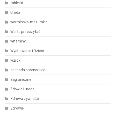
tabletki
Uroda
warminsko-mazurskie
Warto przeczytać
witaminy
Wychowanie i Dzieci
wzrok
zachodniopomorskie
Zagraniczne
Zdowie i uroda
Zdrowa żywność
Zdrowie