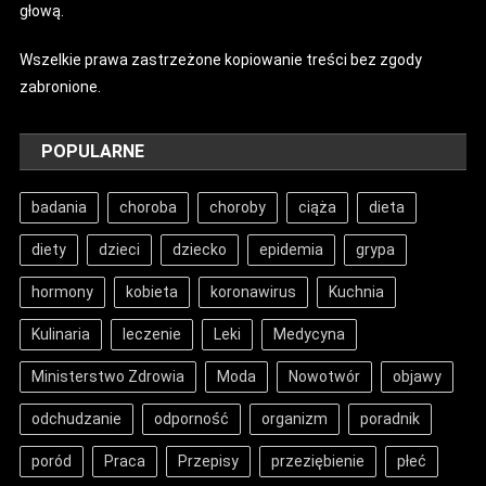
głową.
Wszelkie prawa zastrzeżone kopiowanie treści bez zgody
zabronione.
POPULARNE
badania
choroba
choroby
ciąża
dieta
diety
dzieci
dziecko
epidemia
grypa
hormony
kobieta
koronawirus
Kuchnia
Kulinaria
leczenie
Leki
Medycyna
Ministerstwo Zdrowia
Moda
Nowotwór
objawy
odchudzanie
odporność
organizm
poradnik
poród
Praca
Przepisy
przeziębienie
płeć