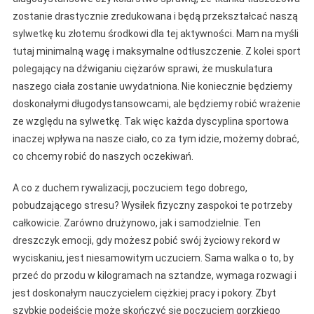
zostanie drastycznie zredukowana i będą przekształcać naszą
sylwetkę ku złotemu środkowi dla tej aktywności. Mam na myśli
tutaj minimalną wagę i maksymalne odtłuszczenie. Z kolei sport
polegający na dźwiganiu ciężarów sprawi, że muskulatura
naszego ciała zostanie uwydatniona. Nie koniecznie będziemy
doskonałymi długodystansowcami, ale będziemy robić wrażenie
ze względu na sylwetkę. Tak więc każda dyscyplina sportowa
inaczej wpływa na nasze ciało, co za tym idzie, możemy dobrać,
co chcemy robić do naszych oczekiwań.
A co z duchem rywalizacji, poczuciem tego dobrego,
pobudzającego stresu? Wysiłek fizyczny zaspokoi te potrzeby
całkowicie. Zarówno drużynowo, jak i samodzielnie. Ten
dreszczyk emocji, gdy możesz pobić swój życiowy rekord w
wyciskaniu, jest niesamowitym uczuciem. Sama walka o to, by
przeć do przodu w kilogramach na sztandze, wymaga rozwagi i
jest doskonałym nauczycielem ciężkiej pracy i pokory. Zbyt
szybkie podejście może skończyć się poczuciem gorzkiego