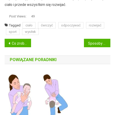
ciało i przede wszystkim się rozwijać.
Post Views:
49
Tagged
ciało
ćwiczyć
odpoczywać
rozwijać
sport
wysiłek
Nawigacja
Co zrobić, aby móc cieszyć się zdrowym organizmem przez cały czas?
Sposoby na młody wygląd
wpisu
POWIĄZANE PORADNIKI