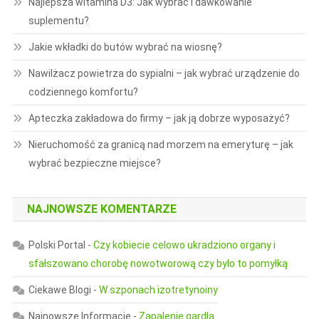
Najlepsza witamina D3: Jak wybrać i dawkowanie
suplementu?
Jakie wkładki do butów wybrać na wiosnę?
Nawilżacz powietrza do sypialni – jak wybrać urządzenie do
codziennego komfortu?
Apteczka zakładowa do firmy – jak ją dobrze wyposażyć?
Nieruchomość za granicą nad morzem na emeryturę – jak
wybrać bezpieczne miejsce?
NAJNOWSZE KOMENTARZE
Polski Portal
-
Czy kobiecie celowo ukradziono organy i
sfałszowano chorobę nowotworową czy było to pomyłką
Ciekawe Blogi
-
W szponach izotretynoiny
Najnowsze Informacje
-
Zapalenie gardła