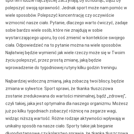
sportem ludzie najczęściej zaczynają, by schudnąć, bądź by
polepszyć swoją sprawność. Jednak sport może nam pomóc w
wiele sposobów. Polepszyć koncentrację czy oczywiście
wzmocnić nasze ciało. Pytanie, dlaczego warto ćwiczyć, zadaje
sobie bardzo wiele osób, które nie znajdują w sobie
wystarczającego uporu, by coś zmienić w kontekście swojego
ciała. Odpowiedzieć na to pytanie można na wiele sposobów.
Najłatwiej będzie wymienić jak wiele rzeczy może się w Twoim
życiu polepszyć, przez prostą zmianę, jaką będzie
wprowadzenie do tygodniowej rutyny kilku godzin treningu.
Najbardziej widoczną zmianą, jaką zobaczą twoi bliscy, będzie
zmiana w sylwetce. Sport sprawi, że tkanka tłuszczowa
zostanie zredukowana do wartości minimalnej, bądź „zdrowej”,
czyli takiej, jaka jest optymalna dla naszego organizmu. Możesz
już po kilku tygodniach zobaczyć różnicę na zegarze wagi,
widząc niższą wartość. Różne rodzaje aktywności wpływają w
unikalny sposób na nasze ciało. Sporty takie jak bieganie
długodystansowe czy kolarstwo sprawią, że tkanka tłuszczowa