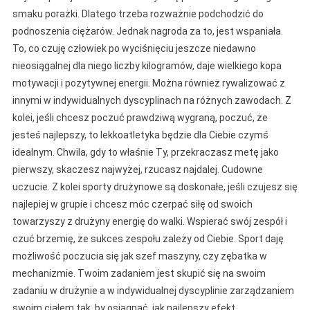
smaku porażki. Dlatego trzeba rozważnie podchodzić do
podnoszenia ciężarów. Jednak nagroda za to, jest wspaniała.
To, co czuję człowiek po wyciśnięciu jeszcze niedawno
nieosiągalnej dla niego liczby kilogramów, daje wielkiego kopa
motywacji i pozytywnej energii. Można również rywalizować z
innymi w indywidualnych dyscyplinach na różnych zawodach. Z
kolei, jeśli chcesz poczuć prawdziwą wygraną, poczuć, że
jesteś najlepszy, to lekkoatletyka będzie dla Ciebie czymś
idealnym. Chwila, gdy to właśnie Ty, przekraczasz metę jako
pierwszy, skaczesz najwyżej, rzucasz najdalej. Cudowne
uczucie. Z kolei sporty drużynowe są doskonałe, jeśli czujesz się
najlepiej w grupie i chcesz móc czerpać siłę od swoich
towarzyszy z drużyny energię do walki. Wspierać swój zespół i
czuć brzemię, że sukces zespołu zależy od Ciebie. Sport daję
możliwość poczucia się jak szef maszyny, czy zębatka w
mechanizmie. Twoim zadaniem jest skupić się na swoim
zadaniu w drużynie a w indywidualnej dyscyplinie zarządzaniem
swoim ciałem tak, by osiągnąć, jak najlepszy efekt.