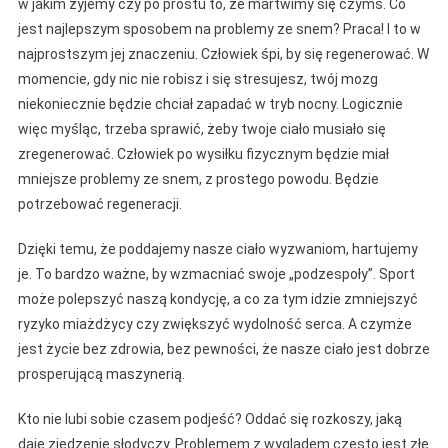
w jakim żyjemy czy po prostu to, że martwimy się czymś. Co
jest najlepszym sposobem na problemy ze snem? Praca! I to w
najprostszym jej znaczeniu. Człowiek śpi, by się regenerować. W
momencie, gdy nic nie robisz i się stresujesz, twój mozg
niekoniecznie będzie chciał zapadać w tryb nocny. Logicznie
więc myśląc, trzeba sprawić, żeby twoje ciało musiało się
zregenerować. Człowiek po wysiłku fizycznym będzie miał
mniejsze problemy ze snem, z prostego powodu. Będzie
potrzebować regeneracji.
Dzięki temu, że poddajemy nasze ciało wyzwaniom, hartujemy
je. To bardzo ważne, by wzmacniać swoje „podzespoły”. Sport
może polepszyć naszą kondycję, a co za tym idzie zmniejszyć
ryzyko miażdżycy czy zwiększyć wydolność serca. A czymże
jest życie bez zdrowia, bez pewności, że nasze ciało jest dobrze
prosperującą maszynerią.
Kto nie lubi sobie czasem podjeść? Oddać się rozkoszy, jaką
daje zjedzenie słodyczy. Problemem z wyglądem często jest złe