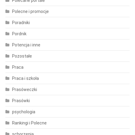
Polecane portale
Polecne i promocje
Poradniki
Pordnik
Potencja i inne
Pozostałe
Praca
Praca i szkoła
Prasóweczki
Prasówki
psychologia
Rankingi i Polecne
schorzenia