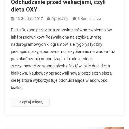
Odchudzanie przed wakacjami, czyli
dieta OXY
Apteczny
Do
13 Grudnia 2017
3 Komentarze
Odchudzanie
Dieta Dukana przez lata zdobyła zarówno zwolenników,
Przed
jak i przeciwników. Pozwala ona na szybką utratę
Wakacjami,
nadprogramowych kilogramów, ale rygorystyczny
Czyli
jadłospis sprzyja ponownemu przybieraniu na wadze tuż
Dieta
OXY
po zakończeniu odchudzania. Trudno jednak
zrezygnować ze wspaniałych efektów jakie daje dieta
białkowa. Naukowcy opracowali nową, bezpieczniejszą
dietę, która wykorzystuje odchudzające właściwości
białka.
czytaj więcej