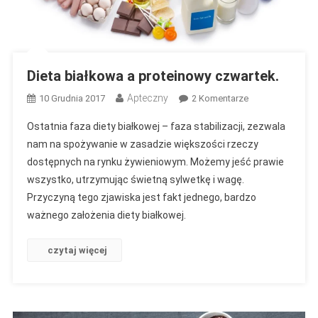
Dieta białkowa a proteinowy czwartek.
Apteczny
Do
10 Grudnia 2017
2 Komentarze
Dieta
Ostatnia faza diety białkowej – faza stabilizacji, zezwala
Białkowa
nam na spożywanie w zasadzie większości rzeczy
A
dostępnych na rynku żywieniowym. Możemy jeść prawie
Proteinowy
wszystko, utrzymując świetną sylwetkę i wagę.
Czwartek.
Przyczyną tego zjawiska jest fakt jednego, bardzo
ważnego założenia diety białkowej.
czytaj więcej