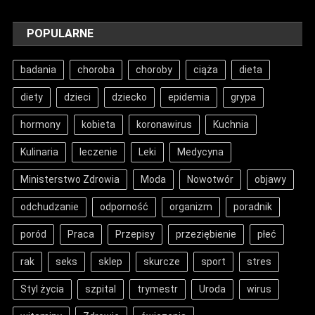
POPULARNE
badania
choroba
choroby
ciąża
dieta
diety
dzieci
dziecko
epidemia
grypa
hormony
kobieta
koronawirus
Kuchnia
Kulinaria
leczenie
Leki
Medycyna
Ministerstwo Zdrowia
Moda
Nowotwór
objawy
odchudzanie
odporność
organizm
poradnik
poród
Praca
Przepisy
przeziębienie
płeć
rak
seks
sklep
skurcze
sport
stres
Styl życia
szpital
trymestr
Uroda
wirus