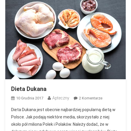
Dieta Dukana
Apteczny
Do
10 Grudnia 2017
2 Komentarze
Dieta
Dieta Dukana jest obecnie najbardziej popularną dietą w
Dukana
Polsce. Jak podają niektóre media, skorzystało z niej
około pół miliona Polek i Polaków. Należy dodać, że w