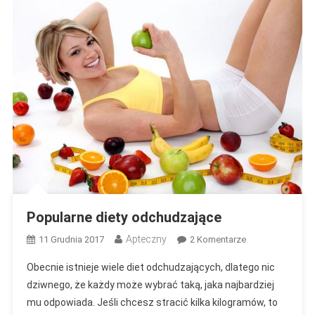
Popularne diety odchudzające
Apteczny
Do
11 Grudnia 2017
2 Komentarze
Popularne
Obecnie istnieje wiele diet odchudzających, dlatego nic
Diety
dziwnego, że każdy może wybrać taką, jaka najbardziej
Odchudzające
mu odpowiada. Jeśli chcesz stracić kilka kilogramów, to