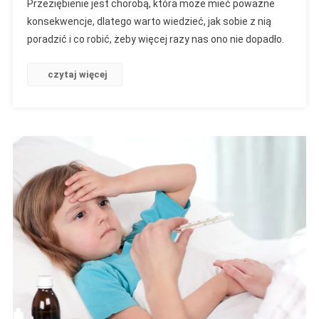
Przeziębienie jest chorobą, która może mieć poważne
Poradzić
konsekwencje, dlatego warto wiedzieć, jak sobie z nią
Sobie
poradzić i co robić, żeby więcej razy nas ono nie dopadło.
Z
Przeziębieniem
I
czytaj więcej
Jak
Szybko
Się
Z
Niego
Wyleczyć?