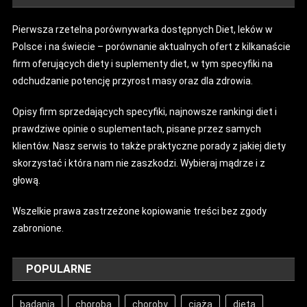
Pierwsza rzetelna porównywarka dostępnych Diet, leków w
Polsce i na świecie – porównanie aktualnych ofert z kilkanaście
firm oferujących diety i suplementy diet, w tym specyfiki na
odchudzanie potencję przyrost masy oraz dla zdrowia.
Opisy firm sprzedających specyfiki, najnowsze rankingi diet i
prawdziwe opinie o suplementach, pisane przez samych
klientów. Nasz serwis to także praktyczne porady z jakiej diety
skorzystać i która nam nie zaszkodzi. Wybieraj mądrze i z
głową.
Wszelkie prawa zastrzeżone kopiowanie treści bez zgody
zabronione.
POPULARNE
badania
choroba
choroby
ciąża
dieta