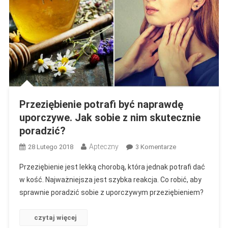
Przeziębienie potrafi być naprawdę
uporczywe. Jak sobie z nim skutecznie
poradzić?
Apteczny
Do
28 Lutego 2018
3 Komentarze
Przeziębienie
Przeziębienie jest lekką chorobą, która jednak potrafi dać
Potrafi
w kość. Najważniejsza jest szybka reakcja. Co robić, aby
Być
sprawnie poradzić sobie z uporczywym przeziębieniem?
Naprawdę
Uporczywe.
Jak
czytaj więcej