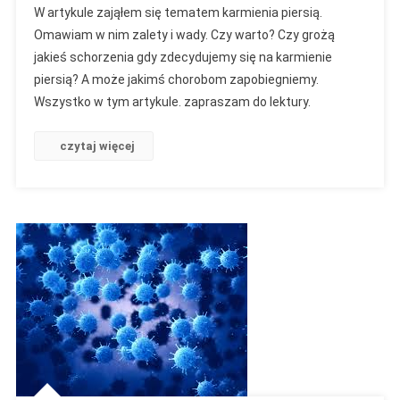
W artykule zająłem się tematem karmienia piersią.
Karmienie
Omawiam w nim zalety i wady. Czy warto? Czy grożą
Piersią
jakieś schorzenia gdy zdecydujemy się na karmienie
–
piersią? A może jakimś chorobom zapobiegniemy.
Czy
Warto?
Wszystko w tym artykule. zapraszam do lektury.
Plusy
I
czytaj więcej
Minusy.