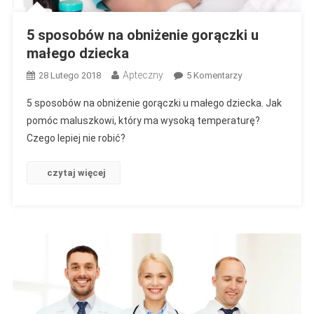
5 sposobów na obniżenie gorączki u
małego dziecka
Apteczny
Do
28 Lutego 2018
5 Komentarzy
5
5 sposobów na obniżenie gorączki u małego dziecka. Jak
Sposobów
pomóc maluszkowi, który ma wysoką temperaturę?
Na
Czego lepiej nie robić?
Obniżenie
Gorączki
U
czytaj więcej
Małego
Dziecka