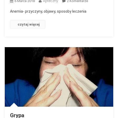
Apteczny
Do
6 Marca 2018
2 Komentarze
Anemia-
Anemia- przyczyny, objawy, sposoby leczenia
Przyczyny,
Objawy,
czytaj więcej
Sposoby
Leczenia
Grypa