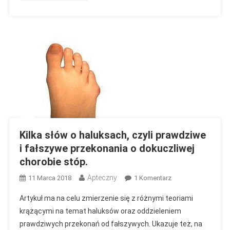
Kilka słów o haluksach, czyli prawdziwe
i fałszywe przekonania o dokuczliwej
chorobie stóp.
Apteczny
Do
11 Marca 2018
1 Komentarz
Kilka
Artykuł ma na celu zmierzenie się z różnymi teoriami
Słów
krążącymi na temat haluksów oraz oddzieleniem
O
prawdziwych przekonań od fałszywych. Ukazuje też, na
Haluksach,