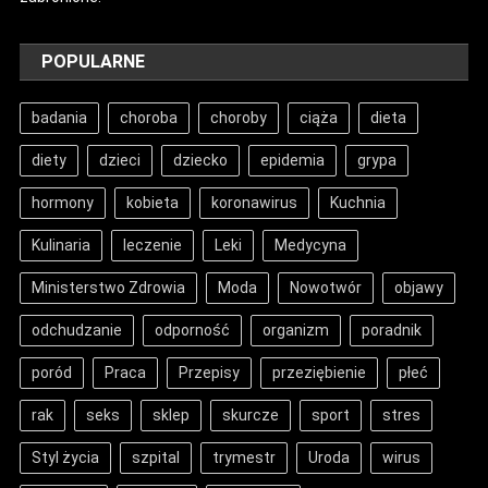
POPULARNE
badania
choroba
choroby
ciąża
dieta
diety
dzieci
dziecko
epidemia
grypa
hormony
kobieta
koronawirus
Kuchnia
Kulinaria
leczenie
Leki
Medycyna
Ministerstwo Zdrowia
Moda
Nowotwór
objawy
odchudzanie
odporność
organizm
poradnik
poród
Praca
Przepisy
przeziębienie
płeć
rak
seks
sklep
skurcze
sport
stres
Styl życia
szpital
trymestr
Uroda
wirus