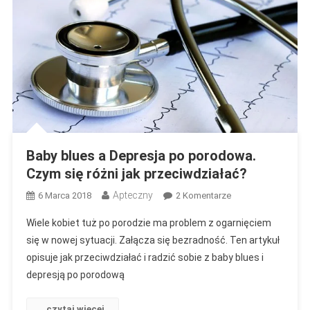
Baby blues a Depresja po porodowa.
Czym się różni jak przeciwdziałać?
Apteczny
Do
6 Marca 2018
2 Komentarze
Baby
Wiele kobiet tuż po porodzie ma problem z ogarnięciem
Blues
się w nowej sytuacji. Załącza się bezradność. Ten artykuł
A
opisuje jak przeciwdziałać i radzić sobie z baby blues i
Depresja
depresją po porodową
Po
Porodowa.
Czym
czytaj więcej