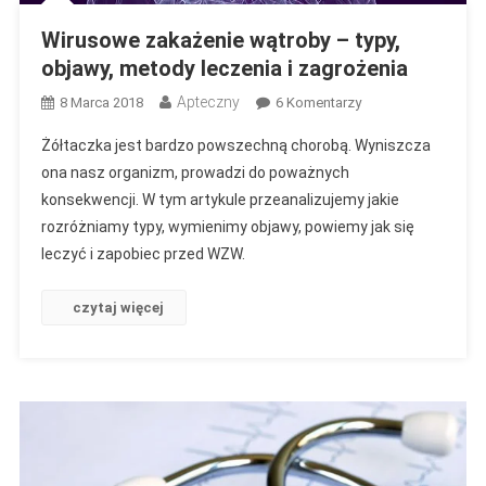
Wirusowe zakażenie wątroby – typy,
objawy, metody leczenia i zagrożenia
Apteczny
Do
8 Marca 2018
6 Komentarzy
Wirusowe
Żółtaczka jest bardzo powszechną chorobą. Wyniszcza
Zakażenie
ona nasz organizm, prowadzi do poważnych
Wątroby
konsekwencji. W tym artykule przeanalizujemy jakie
–
rozróżniamy typy, wymienimy objawy, powiemy jak się
Typy,
Objawy,
leczyć i zapobiec przed WZW.
Metody
Leczenia
czytaj więcej
I
Zagrożenia