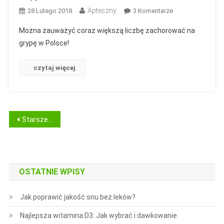
Apteczny
Do
28 Lutego 2018
3 Komentarze
Grypa
Można zauważyć coraz większą liczbę zachorować na
grypę w Polsce!
czytaj więcej
Nawigacja
Starsze wpisy
po
wpisach
OSTATNIE WPISY
Jak poprawić jakość snu bez leków?
Najlepsza witamina D3: Jak wybrać i dawkowanie