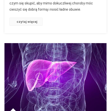
czym się skupić, aby mimo dokuczliwej choroby móc
Czyli
Prawdziwe
cieszyć się dobrą formą i nosić ładne obuwie.
I
Fałszywe
czytaj więcej
Przekonania
O
Dokuczliwej
Chorobie
Stóp.