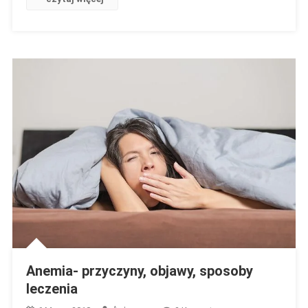
Się
Różni
Jak
Przeciwdziałać?
Anemia- przyczyny, objawy, sposoby
leczenia