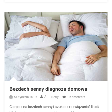
Bezdech senny diagnoza domowa
Apteczny
Do
5 Stycznia 2019
1 Komentarz
Bezdech
Cierpisz na bezdech senny i szukasz rozwiązania? Ktoś
Senny