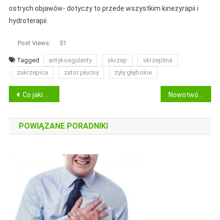
ostrych objawów- dotyczy to przede wszystkim kinezyrapii i
hydroterapii.
Post Views:
51
Tagged
antykoagulanty
skrzep
skrzeplina
zakrzepica
zator płucny
żyły głębokie
Nawigacja
Co jaki czas wykonuje się badania kontrolne?
Nowotwór i jak z nim walczyć
wpisu
POWIĄZANE PORADNIKI