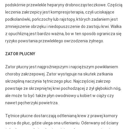
podskórnie przewlekle heparyny drobnocząsteczkowe. Częścią
leczenia zakrzepicy jest kompresjoterapia, czyli uciskające
podkolanówki, pończochy lub rajstopy, których zadaniem jest
zmniejszenie obrzęku i niedopuszczenie do zastoju krwi. Walka
z opuchlizną jest bardzo ważna, bo w ten sposób ogranicza się
ryzyko powstania przewlekłego owrzodzenia żylnego.
ZATOR PŁUCNY
Zator płucny jest najgroźniejszym i najcięższym powikłaniem
choroby zakrzepowej. Zator występuje na skutek zatkania
skrzepliną naczynia tętniczego płuc. Najczęściej zakrzep
powstaje ze skrzepniętej krwi pochodzącej z żył głębokich nóg,
ale może to być także płyn owodniowy u kobiet w ciąży czy
nawet pęcherzyki powietrza.
Tętnice płucne dostarczają odtlenianą krew z prawej komory
serca do płuc, gdzie ulega ona utlenianiu. Oderwany od ściany