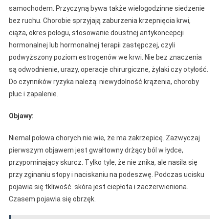
samochodem. Przyczyną bywa także wielogodzinne siedzenie
bez ruchu. Chorobie sprzyjają zaburzenia krzepnięcia krwi,
ciąża, okres połogu, stosowanie doustnej antykoncepcji
hormonalnej lub hormonalnej terapii zastępczej, czyli
podwyższony poziom estrogenów we krwi. Nie bez znaczenia
są odwodnienie, urazy, operacje chirurgiczne, żylaki czy otyłość.
Do czynników ryzyka należą: niewydolność krążenia, choroby
płuc i zapalenie.
Objawy:
Niemal połowa chorych nie wie, że ma zakrzepicę. Zazwyczaj
pierwszym objawem jest gwałtowny drżący ból w łydce,
przypominający skurcz. Tylko tyle, że nie znika, ale nasila się
przy zginaniu stopy i naciskaniu na podeszwę. Podczas ucisku
pojawia się tkliwość. skóra jest ciepłota i zaczerwieniona.
Czasem pojawia się obrzęk.