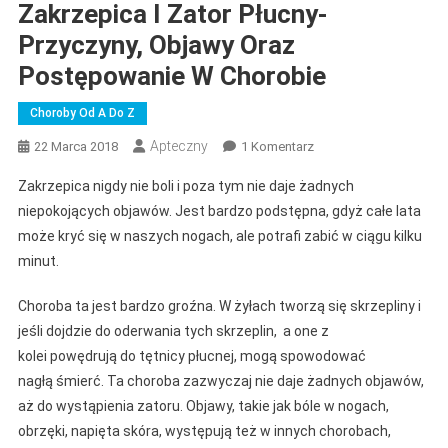
Zakrzepica I Zator Płucny-
Przyczyny, Objawy Oraz
Postępowanie W Chorobie
Choroby Od A Do Z
Apteczny
Do
22 Marca 2018
1 Komentarz
Zakrzepica
Zakrzepica nigdy nie boli i poza tym nie daje żadnych
I
niepokojących objawów. Jest bardzo podstępna, gdyż całe lata
Zator
może kryć się w naszych nogach, ale potrafi zabić w ciągu kilku
Płucny-
minut.
Przyczyny,
Objawy
Choroba ta jest bardzo groźna. W żyłach tworzą się skrzepliny i
Oraz
Postępowanie
jeśli dojdzie do oderwania tych skrzeplin, a one z
W
kolei powędrują do tętnicy płucnej, mogą spowodować
Chorobie
nagłą śmierć. Ta choroba zazwyczaj nie daje żadnych objawów,
aż do wystąpienia zatoru. Objawy, takie jak bóle w nogach,
obrzęki, napięta skóra, występują też w innych chorobach,