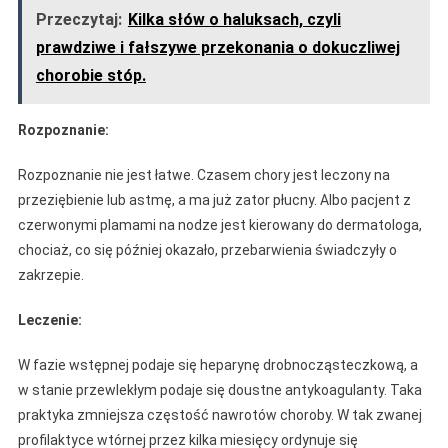
Przeczytaj:
Kilka słów o haluksach, czyli
prawdziwe i fałszywe przekonania o dokuczliwej
chorobie stóp.
Rozpoznanie:
Rozpoznanie nie jest łatwe. Czasem chory jest leczony na
przeziębienie lub astmę, a ma już zator płucny. Albo pacjent z
czerwonymi plamami na nodze jest kierowany do dermatologa,
chociaż, co się później okazało, przebarwienia świadczyły o
zakrzepie.
Leczenie:
W fazie wstępnej podaje się heparynę drobnocząsteczkową, a
w stanie przewlekłym podaje się doustne antykoagulanty. Taka
praktyka zmniejsza częstość nawrotów choroby. W tak zwanej
profilaktyce wtórnej przez kilka miesięcy ordynuje się