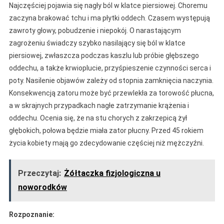
Najczęściej pojawia się nagły ból w klatce piersiowej. Choremu
zaczyna brakować tchu i ma płytki oddech. Czasem występują
zawroty głowy, pobudzenie i niepokój. O narastającym
zagrożeniu świadczy szybko nasilający się ból w klatce
piersiowej, zwłaszcza podczas kaszlu lub próbie głębszego
oddechu, a także krwioplucie, przyśpieszenie czynności serca i
poty. Nasilenie objawów zależy od stopnia zamknięcia naczynia.
Konsekwencją zatoru może być przewlekła za torowość płucna,
a w skrajnych przypadkach nagłe zatrzymanie krążenia i
oddechu. Ocenia się, że na stu chorych z zakrzepicą żył
głębokich, połowa będzie miała zator płucny. Przed 45 rokiem
życia kobiety mają go zdecydowanie częściej niż mężczyźni.
Przeczytaj:
Żółtaczka fizjologiczna u
noworodków
Rozpoznanie: