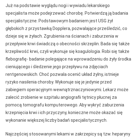
Już na podstawie wyglądu nogi i wywiadu lekarskiego
specjalista może podejrzewać chorobę. Potwierdzą ją badania
specjalistyczne. Podstawowym badaniem jest USG żył
głębokich z przystawką Dopplera, pozwalające prześledzić, co
dzieje się w żyłach. Zgrubienia na ścianach i zaburzenia w
przepływie krwi świadczą o obecności skrzeplin. Bada się także
krzepliwość krwi, czyli wykonuje się koagulologia. Robi się także
flebografię- badanie polegające na wprowadzeniu do żyły środka
cieniującego i śledzenie jego przepływu na zdjęciach
rentgenowskich. Choć pozwala ocenić układ żylny, istnieje
ryzyko nasilenia choroby. Wykonuje się je jedynie przed
zabiegiem operacyjnym wewnątrznaczyniowymi. Lekarz może
zalecić zrobienie w szpitalu angiografii tętnicy płucnej za
pomocą tomografu komputerowego. Aby wykryć zaburzenia
krzepnięcia krwi i ich przyczyny, konieczne może okazać się
wykonanie większej liczby badań specjalistycznych.
Najczęściej stosowanymi lekami w zakrzepicy są tzw. heparyny