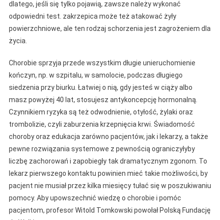
dlatego, jeśli się tylko pojawią, zawsze należy wykonać
odpowiedni test. zakrzepica może też atakować żyły
powierzchniowe, ale ten rodzaj schorzenia jest zagrożeniem dla
życia.
Chorobie sprzyja przede wszystkim długie unieruchomienie
kończyn, np. w szpitalu, w samolocie, podczas długiego
siedzenia przy biurku. Łatwiej o nią, gdy jesteś w ciąży albo
masz powyżej 40 lat, stosujesz antykoncepcję hormonalną.
Czynnikiem ryzyka są też odwodnienie, otyłość, żylaki oraz
trombolizie, czyli zaburzenia krzepnięcia krwi. Świadomość
choroby oraz edukacja zarówno pacjentów, jak i lekarzy, a także
pewne rozwiązania systemowe z pewnością ograniczyłyby
liczbę zachorowań i zapobiegły tak dramatycznym zgonom. To
lekarz pierwszego kontaktu powinien mieć takie możliwości, by
pacjent nie musiał przez kilka miesięcy tułać się w poszukiwaniu
pomocy. Aby upowszechnić wiedzę o chorobie i pomóc
pacjentom, profesor Witold Tomkowski powołał Polską Fundację