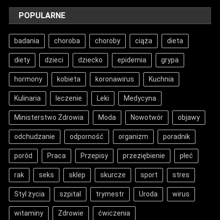
POPULARNE
badania
choroba
choroby
ciąża
dieta
diety
dzieci
dziecko
epidemia
grypa
hormony
kobieta
koronawirus
Kuchnia
Kulinaria
leczenie
Leki
Medycyna
Ministerstwo Zdrowia
Moda
Nowotwór
objawy
odchudzanie
odporność
organizm
poradnik
poród
Praca
Przepisy
przeziębienie
płeć
rak
seks
sklep
skurcze
sport
stres
Styl życia
szpital
trymestr
Uroda
wirus
witaminy
Zdrowie
ćwiczenia