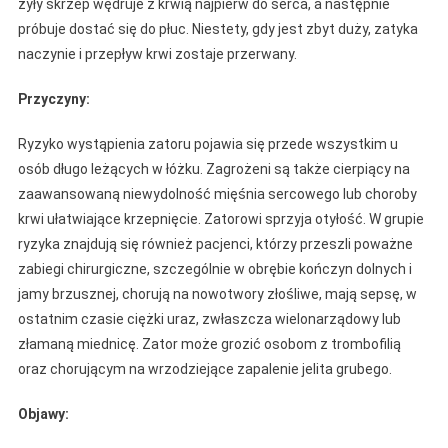
żyły skrzep wędruje z krwią najpierw do serca, a następnie
próbuje dostać się do płuc. Niestety, gdy jest zbyt duży, zatyka
naczynie i przepływ krwi zostaje przerwany.
Przyczyny:
Ryzyko wystąpienia zatoru pojawia się przede wszystkim u
osób długo leżących w łóżku. Zagrożeni są także cierpiący na
zaawansowaną niewydolność mięśnia sercowego lub choroby
krwi ułatwiające krzepnięcie. Zatorowi sprzyja otyłość. W grupie
ryzyka znajdują się również pacjenci, którzy przeszli poważne
zabiegi chirurgiczne, szczególnie w obrębie kończyn dolnych i
jamy brzusznej, chorują na nowotwory złośliwe, mają sepsę, w
ostatnim czasie ciężki uraz, zwłaszcza wielonarządowy lub
złamaną miednicę. Zator może grozić osobom z trombofilią
oraz chorującym na wrzodziejące zapalenie jelita grubego.
Objawy: