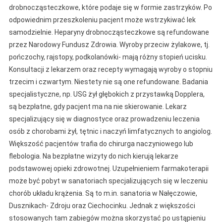
drobnocząsteczkowe, które podaje się w formie zastrzyków. Po
odpowiednim przeszkoleniu pacjent może wstrzykiwać lek
samodzielnie. Heparyny drobnocząsteczkowe są refundowane
przez Narodowy Fundusz Zdrowia. Wyroby przeciw żylakowe, tj.
pończochy, rajstopy, podkolanówki- mają różny stopień ucisku.
Konsultacji z lekarzem oraz recepty wymagają wyroby o stopniu
trzecim i czwartym. Niestety nie są one refundowane. Badania
specjalistyczne, np. USG żył głębokich z przystawką Dopplera,
są bezpłatne, gdy pacjent ma na nie skierowanie. Lekarz
specjalizujący się w diagnostyce oraz prowadzeniu leczenia
osób z chorobami żył, tętnic i naczyń limfatycznych to angiolog.
Większość pacjentów trafia do chirurga naczyniowego lub
flebologia. Na bezpłatne wizyty do nich kierują lekarze
podstawowej opieki zdrowotnej. Uzupełnieniem farmakoterapii
może być pobyt w sanatoriach specjalizujących się w leczeniu
chorób układu krążenia. Są to m.in. sanatoria w Nałęczowie,
Dusznikach- Zdroju oraz Ciechocinku. Jednak z większości
stosowanych tam zabiegów można skorzystać po ustąpieniu