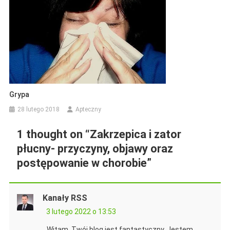
Grypa
28 lutego 2018
Apteczny
1 thought on “
Zakrzepica i zator
płucny- przyczyny, objawy oraz
postępowanie w chorobie
”
Kanały RSS
3 lutego 2022 o 13:53
Witam, Twój blog jest fantastyczny. Jestem