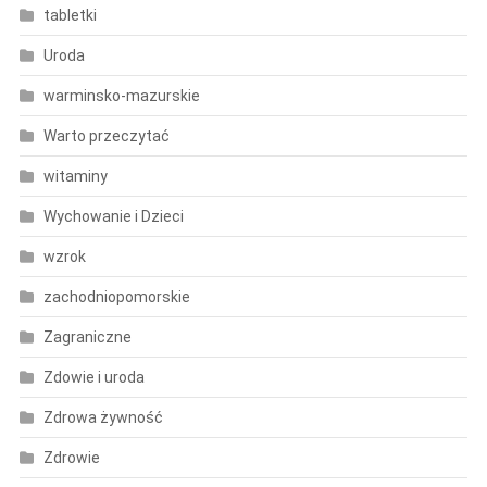
tabletki
Uroda
warminsko-mazurskie
Warto przeczytać
witaminy
Wychowanie i Dzieci
wzrok
zachodniopomorskie
Zagraniczne
Zdowie i uroda
Zdrowa żywność
Zdrowie