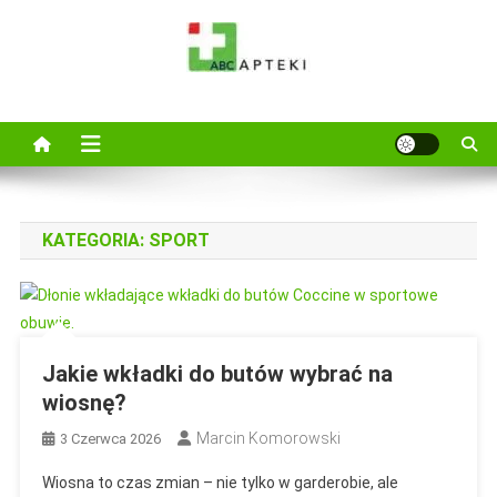
Skip
to
content
ABC Apteki
Wejdż i zapoznaj się z najnowszymi poradami i specyfikami zamów
online ABC Apteka zaprsza
KATEGORIA:
SPORT
Jakie wkładki do butów wybrać na
wiosnę?
Marcin Komorowski
3 Czerwca 2026
Wiosna to czas zmian – nie tylko w garderobie, ale