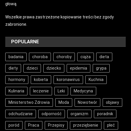
głową.
Wszelkie prawa zastrzeżone kopiowanie treści bez zgody
zabronione.
POPULARNE
badania
choroba
choroby
ciąża
dieta
diety
dzieci
dziecko
epidemia
grypa
hormony
kobieta
koronawirus
Kuchnia
Kulinaria
leczenie
Leki
Medycyna
Ministerstwo Zdrowia
Moda
Nowotwór
objawy
odchudzanie
odporność
organizm
poradnik
poród
Praca
Przepisy
przeziębienie
płeć