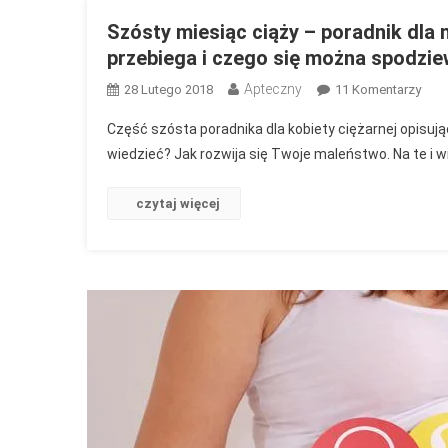
Szósty miesiąc ciąży – poradnik dla
przebiega i czego się można spodzi
Apteczny
Do
28 Lutego 2018
11 Komentarzy
Szós
Część szósta poradnika dla kobiety ciężarnej opisują
Mies
wiedzieć? Jak rozwija się Twoje maleństwo. Na te i 
Ciąż
–
czytaj więcej
Pora
Dla
Ma
Ocze
Swo
Poci
Jak
Prze
I
Cze
Się