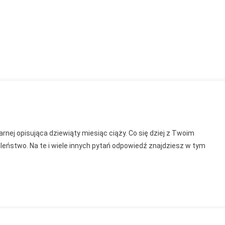
ąty
arnej opisująca dziewiąty miesiąc ciąży. Co się dziej z Twoim
c
leństwo. Na te i wiele innych pytań odpowiedź znajdziesz w tym