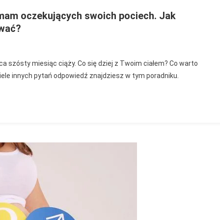
 mam oczekujących swoich pociech. Jak
ewać?
ty
ca szósty miesiąc ciąży. Co się dziej z Twoim ciałem? Co warto
iąc
wiele innych pytań odpowiedź znajdziesz w tym poradniku.
y
dnik
m
kujących
ich
ech.
biega
go