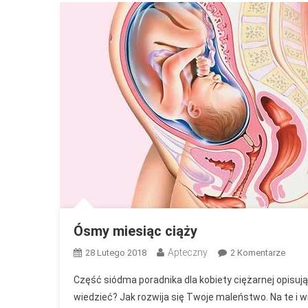
Ósmy miesiąc ciąży
Apteczny
Do
28 Lutego 2018
2 Komentarze
Ósmy
Część siódma poradnika dla kobiety ciężarnej opisuj
Miesi
wiedzieć? Jak rozwija się Twoje maleństwo. Na te i 
Ciąży