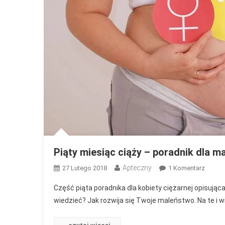
Moż
Spo
Piąty miesiąc ciąży – poradnik dla 
Apteczny
Do
27 Lutego 2018
1 Komentarz
Piąty
Część piąta poradnika dla kobiety ciężarnej opisująca
Miesią
wiedzieć? Jak rozwija się Twoje maleństwo. Na te i 
Ciąży
–