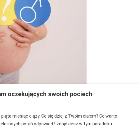
na
dziewać?
mam oczekujących swoich pociech
 piąta miesiąc ciąży. Co się dziej z Twoim ciałem? Co warto
c
wiele innych pytań odpowiedź znajdziesz w tym poradniku.