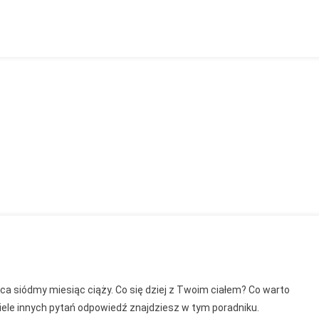
y
ąca siódmy miesiąc ciąży. Co się dziej z Twoim ciałem? Co warto
c
wiele innych pytań odpowiedź znajdziesz w tym poradniku.