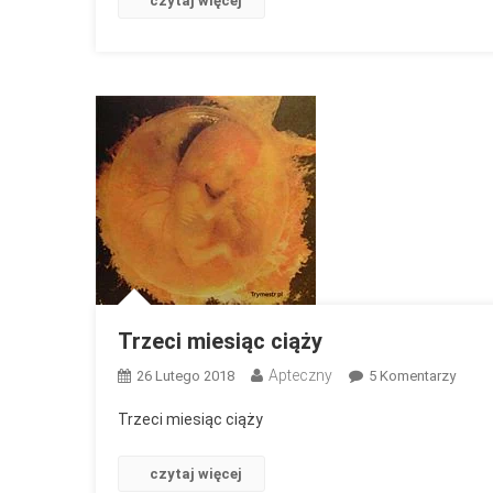
czytaj więcej
Poradn
Dla
Mam
Oczeku
Swoic
Pociec
Trzeci miesiąc ciąży
Apteczny
Do
26 Lutego 2018
5 Komentarzy
Trzec
Trzeci miesiąc ciąży
Miesi
Ciąży
czytaj więcej