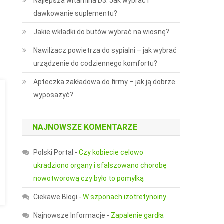
Najlepsza witamina D3: Jak wybrać i
dawkowanie suplementu?
Jakie wkładki do butów wybrać na wiosnę?
Nawilżacz powietrza do sypialni – jak wybrać
urządzenie do codziennego komfortu?
Apteczka zakładowa do firmy – jak ją dobrze
wyposażyć?
NAJNOWSZE KOMENTARZE
Polski Portal
-
Czy kobiecie celowo
ukradziono organy i sfałszowano chorobę
nowotworową czy było to pomyłką
Ciekawe Blogi
-
W szponach izotretynoiny
Najnowsze Informacje
-
Zapalenie gardła