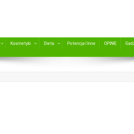
kami zamów online ABC Apteka zaprsza
Kosmetyki
Dieta
Potencja I Inne
OPINIE
Gad