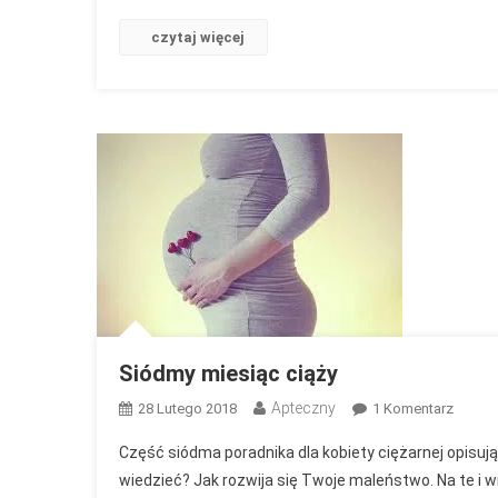
czytaj więcej
Siódmy miesiąc ciąży
Apteczny
Do
28 Lutego 2018
1 Komentarz
Siódm
Część siódma poradnika dla kobiety ciężarnej opisuj
Miesią
wiedzieć? Jak rozwija się Twoje maleństwo. Na te i 
Ciąży