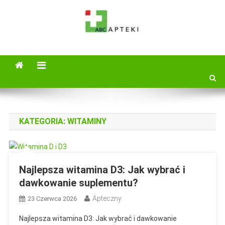
Skip
to
content
ABC Apteki
Wejdż i zapoznaj się z najnowszymi poradami i specyfikami zamów
online ABC Apteka zaprsza
site mode button
KATEGORIA:
WITAMINY
Najlepsza witamina D3: Jak wybrać i
dawkowanie suplementu?
Apteczny
23 Czerwca 2026
Najlepsza witamina D3: Jak wybrać i dawkowanie