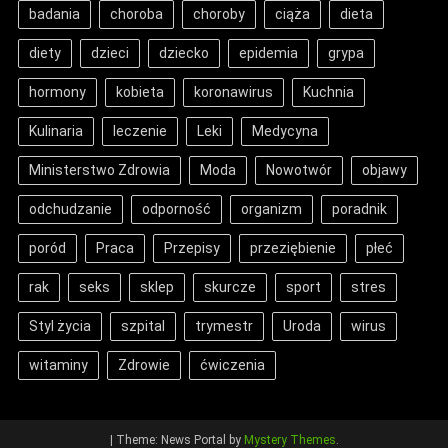
badania
choroba
choroby
ciąża
dieta
diety
dzieci
dziecko
epidemia
grypa
hormony
kobieta
koronawirus
Kuchnia
Kulinaria
leczenie
Leki
Medycyna
Ministerstwo Zdrowia
Moda
Nowotwór
objawy
odchudzanie
odporność
organizm
poradnik
poród
Praca
Przepisy
przeziębienie
płeć
rak
seks
sklep
skurcze
sport
stres
Styl życia
szpital
trymestr
Uroda
wirus
witaminy
Zdrowie
ćwiczenia
|
Theme: News Portal by
Mystery Themes
.