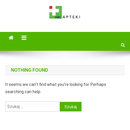
Skip
to
content
ABC Apteki
Wejdż i zapoznaj się z najnowszymi poradami i specyfikami zamów
online ABC Apteka zaprsza
site mode button
NOTHING FOUND
It seems we can’t find what you’re looking for. Perhaps
searching can help.
Szukaj: