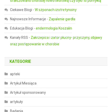
sfałszowano chorobę nowotworową czy było to pomyłką
Ciekawe Blogi
-
W szponach izotretynoiny
Najnowsze Informacje
-
Zapalenie gardła
Edukacja Blogi
-
endermologia Koszalin
Kanały RSS
-
Zakrzepica i zator płucny- przyczyny, objawy
oraz postępowanie w chorobie
KATEGORIE
apteki
Artykuł Miesiąca
Artykuł sponsorowany
artykuły
Badania