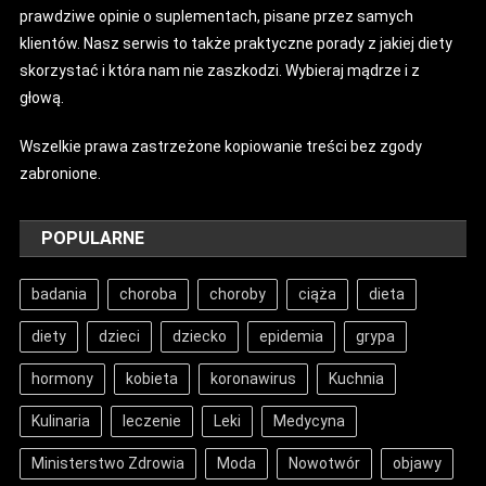
prawdziwe opinie o suplementach, pisane przez samych
klientów. Nasz serwis to także praktyczne porady z jakiej diety
skorzystać i która nam nie zaszkodzi. Wybieraj mądrze i z
głową.
Wszelkie prawa zastrzeżone kopiowanie treści bez zgody
zabronione.
POPULARNE
badania
choroba
choroby
ciąża
dieta
diety
dzieci
dziecko
epidemia
grypa
hormony
kobieta
koronawirus
Kuchnia
Kulinaria
leczenie
Leki
Medycyna
Ministerstwo Zdrowia
Moda
Nowotwór
objawy