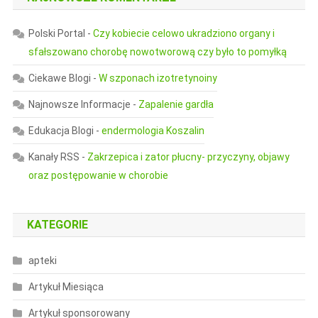
Polski Portal
-
Czy kobiecie celowo ukradziono organy i
sfałszowano chorobę nowotworową czy było to pomyłką
Ciekawe Blogi
-
W szponach izotretynoiny
Najnowsze Informacje
-
Zapalenie gardła
Edukacja Blogi
-
endermologia Koszalin
Kanały RSS
-
Zakrzepica i zator płucny- przyczyny, objawy
oraz postępowanie w chorobie
KATEGORIE
apteki
Artykuł Miesiąca
Artykuł sponsorowany