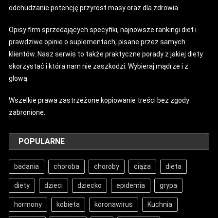
odchudzanie potencję przyrost masy oraz dla zdrowia.
Opisy firm sprzedających specyfiki, najnowsze rankingi diet i
prawdziwe opinie o suplementach, pisane przez samych
klientów. Nasz serwis to także praktyczne porady z jakiej diety
skorzystać i która nam nie zaszkodzi. Wybieraj mądrze i z
głową.
Wszelkie prawa zastrzeżone kopiowanie treści bez zgody
zabronione.
POPULARNE
badania
choroba
choroby
ciąża
dieta
diety
dzieci
dziecko
epidemia
grypa
hormony
kobieta
koronawirus
Kuchnia