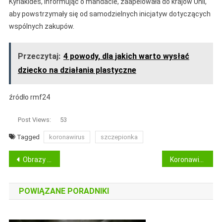
Kyriakides, informując o mandacie, zaapelowała do krajów Unii,
aby powstrzymały się od samodzielnych inicjatyw dotyczących
wspólnych zakupów.
Przeczytaj:
4 powody, dla jakich warto wysłać
dziecko na działania plastyczne
źródło rmf24
Post Views:
53
Tagged
koronawirus
szczepionka
Nawigacja
Obrazy naścienne Kraków
Koronawirus wraca do Chin. Najgorszy dzień od kwietnia
wpisu
POWIĄZANE PORADNIKI