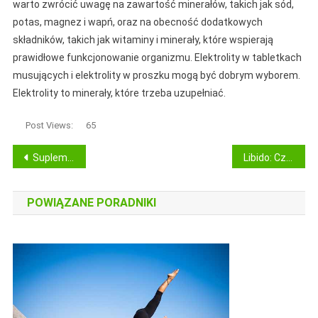
warto zwrócić uwagę na zawartość minerałów, takich jak sód,
potas, magnez i wapń, oraz na obecność dodatkowych
składników, takich jak witaminy i minerały, które wspierają
prawidłowe funkcjonowanie organizmu. Elektrolity w tabletkach
musujących i elektrolity w proszku mogą być dobrym wyborem.
Elektrolity to minerały, które trzeba uzupełniać.
Post Views:
65
Nawigacja
Suplementy na przyrost masy mięśniowej: Odżywki wspierające przyrost mięśniowy
Libido: Czym Jest i Od Czego Zależy Popęd Seksualny? Jak Zwiększyć?
wpisu
POWIĄZANE PORADNIKI