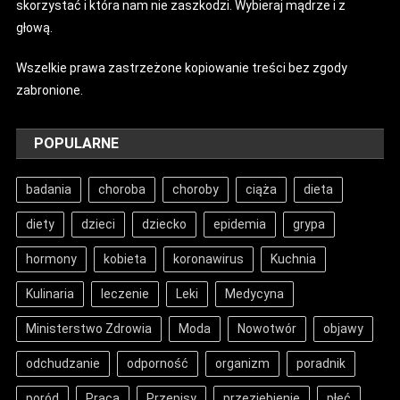
skorzystać i która nam nie zaszkodzi. Wybieraj mądrze i z
głową.
Wszelkie prawa zastrzeżone kopiowanie treści bez zgody
zabronione.
POPULARNE
badania
choroba
choroby
ciąża
dieta
diety
dzieci
dziecko
epidemia
grypa
hormony
kobieta
koronawirus
Kuchnia
Kulinaria
leczenie
Leki
Medycyna
Ministerstwo Zdrowia
Moda
Nowotwór
objawy
odchudzanie
odporność
organizm
poradnik
poród
Praca
Przepisy
przeziębienie
płeć