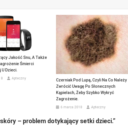
zący Jakość Snu, A Także
agrożenie Śmierci
U Dzieci.
18
Apteczny
Czerniak Pod Lupą, Czyli Na Co Należy
Zwrócić Uwagę Po Słonecznych
Kąpielach, Żeby Szybko Wykryć
Zagrożenie.
6 marca 2018
Apteczny
kóry – problem dotykający setki dzieci.
”