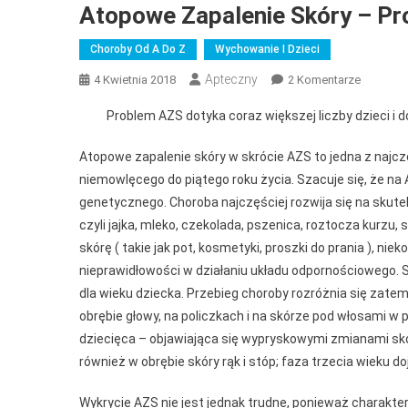
Atopowe Zapalenie Skóry – Pro
Choroby Od A Do Z
Wychowanie I Dzieci
Apteczny
Do
4 Kwietnia 2018
2 Komentarze
Atopowe
Problem AZS dotyka coraz większej liczby dzieci i d
Zapaleni
Skóry
Atopowe zapalenie skóry w skrócie AZS to jedna z najczę
–
niemowlęcego do piątego roku życia. Szacuje się, że na
Problem
genetycznego. Choroba najczęściej rozwija się na skute
Dotykają
czyli jajka, mleko, czekolada, pszenica, roztocza kurzu, s
Setki
Dzieci.
skórę ( takie jak pot, kosmetyki, proszki do prania ), n
nieprawidłowości w działaniu układu odpornościowego. 
dla wieku dziecka. Przebieg choroby rozróżnia się zate
obrębie głowy, na policzkach i na skórze pod włosami w
dziecięca – objawiająca się wypryskowymi zmianami skó
również w obrębie skóry rąk i stóp; faza trzecia wieku d
Wykrycie AZS nie jest jednak trudne, ponieważ charakt