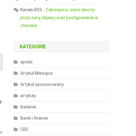
Kanały RSS
-
Zakrzepica i zator płucny-
przyczyny, objawy oraz postępowanie w
chorobie
KATEGORIE
apteki
Artykuł Miesiąca
e
Artykuł sponsorowany
w
artykuły
y
Badania
Banki i finanse
CBD
u