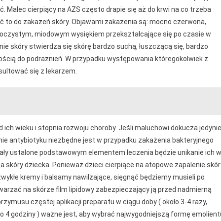
ać. Malec cierpiący na AZS często drapie się aż do krwi na co trzeba
 to do zakażeń skóry. Objawami zakażenia są: mocno czerwona,
zezroczystym, miodowym wysiękiem przekształcające się po czasie w
nie skóry stwierdza się skórę bardzo suchą, łuszczącą się, bardzo
nnością do podrażnień. W przypadku występowania któregokolwiek z
ultować się z lekarzem.
d ich wieku i stopnia rozwoju choroby. Jeśli maluchowi dokucza jedyni
nie antybiotyku niezbędne jest w przypadku zakażenia bakteryjnego
tały ustalone podstawowym elementem leczenia będzie unikanie ich 
a skóry dziecka. Ponieważ dzieci cierpiące na atopowe zapalenie skór
zwykłe kremy i balsamy nawilżające, sięgnąć będziemy musieli po
arzać na skórze film lipidowy zabezpieczający ją przed nadmierną
rzymusu częstej aplikacji preparatu w ciągu doby ( około 3-4 razy,
o 4 godziny ) ważne jest, aby wybrać najwygodniejszą formę emolient