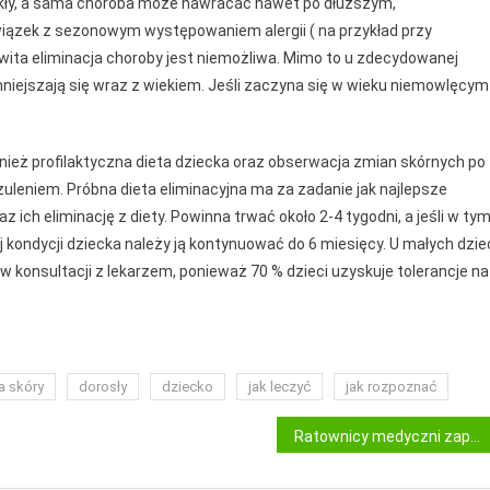
ekły, a sama choroba może nawracać nawet po dłuższym,
ązek z sezonowym występowaniem alergii ( na przykład przy
łkowita eliminacja choroby jest niemożliwa. Mimo to u zdecydowanej
niejszają się wraz z wiekiem. Jeśli zaczyna się w wieku niemowlęcym
ież profilaktyczna dieta dziecka oraz obserwacja zmian skórnych po
uleniem. Próbna dieta eliminacyjna ma za zadanie jak najlepsze
ch eliminację z diety. Powinna trwać około 2-4 tygodni, a jeśli w ty
 kondycji dziecka należy ją kontynuować do 6 miesięcy. U małych dzie
 w konsultacji z lekarzem, ponieważ 70 % dzieci uzyskuje tolerancje na
a skóry
dorosły
dziecko
jak leczyć
jak rozpoznać
Ratownicy medyczni zapowiadają strajki