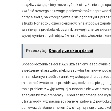
uciążliwy świąd, który może być tak silny, że nie daje sp
zwrócić szczególną uwagę, ponieważ może doprowadzić
gorąca skóra, na której pojawiają się pęcherzyki z pr
strupki. Ponadto u dzieci cierpiących na atopowe zapale
wrażliwą na jakiekolwiek czynniki zewnętrzne, ze skło
wyżej wymienionych objawów należy niezwłocznie skons
Przeczytaj:
Kłopoty ze skórą dzieci
Sposób leczenia dzieci z AZS uzależniony jest głównie o
swędzenie lekarz zaleca leki przeciwhistaminowe, poda
zmian skórnych. Jeśli czynniki wywołujące chorobę zos
miarę możliwości oraz prawidłowa, codzienna pielęgnacj
mają problem z wyjątkową jej suchością nie wystarczą 
specjalistyczne preparaty – emolienty pomagające wytw
utratą wody i wzmacniający barierę lipidową. Z powodu p
ponieważ działanie emolientów utrzymuje się przez okoł