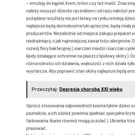
– emulsję do kąpieli, krem, lotion czy też maść. Znaczną
należy osuszyć dziecko ręcznikiem i od razu nałożyć pr
pożądane rezultaty nie jest łatwy, na rynku istnieją 
najlepsze będą dermokosmetyki apteczne, będą miały je
producentów. Niezależnie od miejsca zakupu preparat oc
niedrażniący, o jak najmniejszej zawartości alergenó
rozwój flory bakteryjnej ( siarczan miedzi i siarczan cynk
lipidy działające ochronnie na płaszcz lipidowy skóry )
różnorodności ich działania, większość z nich działa ty
wystarcza. Aby poprawić stan skóry najlepsze będą emoli
Przeczytaj:
Depresja chorobą XXI wieku
Oprócz stosowania odpowiednich kosmetyków dzieci cie
paznokcie, a ich odzież powinna spełniać specjalne kryte
farbowania tkanin również mogą uczulać ). Ubranka trze
prasować.