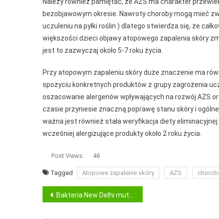
Należy również pamiętać, że AZS ma charakter przewl
bezobjawowym okresie. Nawroty choroby mogą mieć zwi
uczuleniu na pyłki roślin ) dlatego stwierdza się, że ca
większości dzieci objawy atopowego zapalenia skóry zm
jest to zazwyczaj około 5-7 roku życia.
Przy atopowym zapaleniu skóry duże znaczenie ma równ
spożyciu konkretnych produktów z grupy zagrożenia ucz
oszacowanie alergenów wpływających na rozwój AZS oraz i
czasie przyniesie znaczną poprawę stanu skóry i ogólnej
ważna jest również stała weryfikacja diety eliminacyjnej
wcześniej alergizujące produkty około 2 roku życia.
Post Views:
48
Tagged
Atopowe zapalenie skóry
AZS
chorob
Nawigacja
Bakteria New Delhi mutuje w polskich szpitalach. Czy winne są kiepskie warunki sanitarne?
wpisu