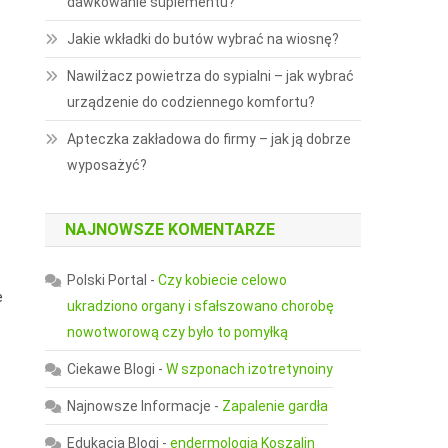
dawkowanie suplementu?
Jakie wkładki do butów wybrać na wiosnę?
Nawilżacz powietrza do sypialni – jak wybrać
urządzenie do codziennego komfortu?
Apteczka zakładowa do firmy – jak ją dobrze
wyposażyć?
NAJNOWSZE KOMENTARZE
Polski Portal
-
Czy kobiecie celowo
e
ukradziono organy i sfałszowano chorobę
nowotworową czy było to pomyłką
Ciekawe Blogi
-
W szponach izotretynoiny
Najnowsze Informacje
-
Zapalenie gardła
Edukacja Blogi
-
endermologia Koszalin