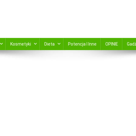
kami zamów online ABC Apteka zaprsza
Kosmetyki
Dieta
Potencja I Inne
OPINIE
Gad