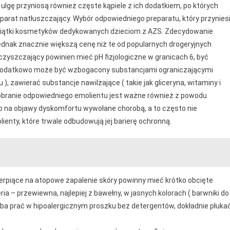
 ulgę przyniosą również częste kąpiele z ich dodatkiem, po których
eparat natłuszczający. Wybór odpowiedniego preparatu, który przynies
dziesiątki kosmetyków dedykowanych dzieciom z AZS. Zdecydowanie
dnak znacznie większą cenę niż te od popularnych drogeryjnych
zyszczający powinien mieć pH fizjologiczne w granicach 6, być
w. Dodatkowo może być wzbogacony substancjami ograniczającymi
u ), zawierać substancje nawilżające ( takie jak gliceryna, witaminy i
. Dobranie odpowiedniego emolientu jest ważne również z powodu
lko na objawy dyskomfortu wywołane chorobą, a to często nie
enty, które trwale odbudowują jej barierę ochronną.
rpiące na atopowe zapalenie skóry powinny mieć krótko obcięte
ria – przewiewna, najlepiej z bawełny, w jasnych kolorach ( barwniki do
ba prać w hipoalergicznym proszku bez detergentów, dokładnie płukać