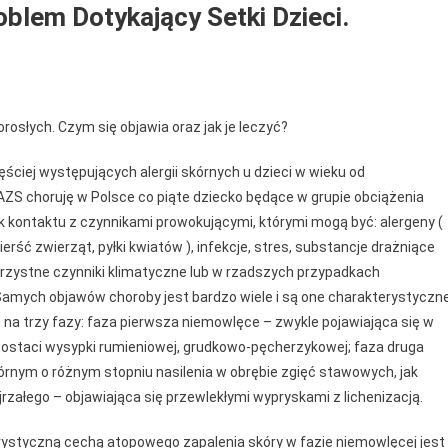
blem Dotykający Setki Dzieci.
orosłych. Czym się objawia oraz jak je leczyć?
e
ściej występujących alergii skórnych u dzieci w wieku od
 AZS choruję w Polsce co piąte dziecko będące w grupie obciążenia
k kontaktu z czynnikami prowokującymi, którymi mogą być: alergeny (
cy
ierść zwierząt, pyłki kwiatów ), infekcje, stres, substancje drażniące
iekorzystne czynniki klimatyczne lub w rzadszych przypadkach
Samych objawów choroby jest bardzo wiele i są one charakterystyczn
m na trzy fazy: faza pierwsza niemowlęce – zwykle pojawiająca się w
 postaci wysypki rumieniowej, grudkowo-pęcherzykowej; faza druga
rnym o różnym stopniu nasilenia w obrębie zgięć stawowych, jak
ojrzałego – objawiająca się przewlekłymi wypryskami z lichenizacją.
erystyczną cechą atopowego zapalenia skóry w fazie niemowlęcej jest