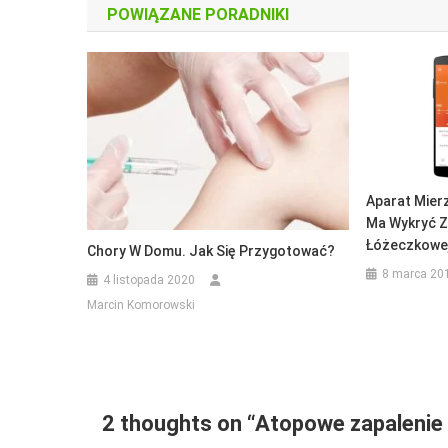
POWIĄZANE PORADNIKI
Aparat Mier
Ma Wykryć Z
Łóżeczkowej 
Chory W Domu. Jak Się Przygotować?
8 marca 20
4 listopada 2020
Marcin Komorowski
2 thoughts on “
Atopowe zapalenie s