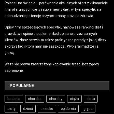
Polsce i na świecie – porównanie aktualnych ofert z kilkanaście
firm oferujących diety i suplementy diet, w tym specyfiki na
odchudzanie potencję przyrost masy oraz dla zdrowia.
Opisy firm sprzedających specyfiki, najnowsze rankingi diet i
prawdziwe opinie o suplementach, pisane przez samych
klientów. Nasz serwis to także praktyczne porady z jakiej diety
skorzystać i która nam nie zaszkodzi. Wybieraj mądrze i z
głową.
Wszelkie prawa zastrzeżone kopiowanie treści bez zgody
zabronione.
POPULARNE
badania
choroba
choroby
ciąża
dieta
diety
dzieci
dziecko
epidemia
grypa