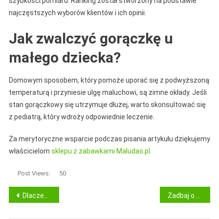
szybkości pomiaru. Ranking został stworzony na podstawie
najczęstszych wyborów klientów i ich opinii.
Jak zwalczyć gorączkę u
małego dziecka?
Domowym sposobem, który pomoże uporać się z podwyższoną
temperaturą i przyniesie ulgę maluchowi, są zimne okłady. Jeśli
stan gorączkowy się utrzymuje dłużej, warto skonsultować się
z pediatrą, który wdroży odpowiednie leczenie.
Za merytoryczne wsparcie podczas pisania artykułu dziękujemy
właścicielom
sklepu z zabawkami Maludas.pl
.
Post Views:
50
Nawigacja
Dlaczego ćwiczenia i dieta powinny iść w parze?
Zadbaj o silne rzęsy i brwi z odpowiednimi odżywkami
wpisu