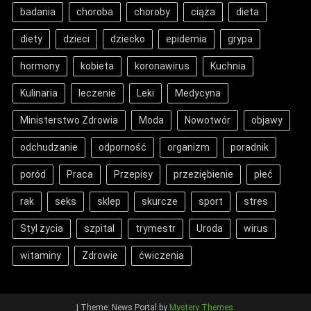
badania
choroba
choroby
ciąża
dieta
diety
dzieci
dziecko
epidemia
grypa
hormony
kobieta
koronawirus
Kuchnia
Kulinaria
leczenie
Leki
Medycyna
Ministerstwo Zdrowia
Moda
Nowotwór
objawy
odchudzanie
odporność
organizm
poradnik
poród
Praca
Przepisy
przeziębienie
płeć
rak
seks
sklep
skurcze
sport
stres
Styl życia
szpital
trymestr
Uroda
wirus
witaminy
Zdrowie
ćwiczenia
|
Theme: News Portal by
Mystery Themes
.