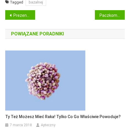
Tagged
bazalnej
Nawigacja
Prezent dla dziecka laleczka lol
Paczkomaty Inpost Stepnica
wpisu
POWIĄZANE PORADNIKI
Ty Też Możesz Mieć Raka! Tylko Co Go Właściwie Powoduje?
7 marca 2018
Apteczny