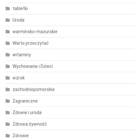
tabletki
Uroda
warminsko-mazurskie
Warto przeczytać
witaminy
Wychowanie i Dzieci
wzrok
zachodniopomorskie
Zagraniczne
Zdowie i uroda
Zdrowa żywność
Zdrowie