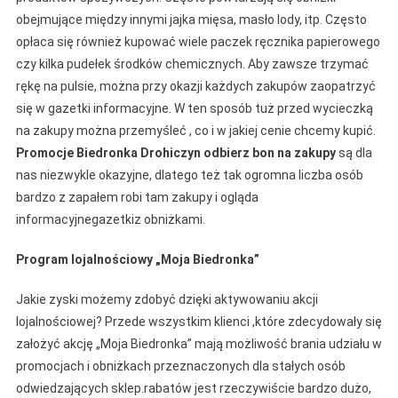
obejmujące między innymi jajka mięsa, masło lody, itp. Często
opłaca się również kupować wiele paczek ręcznika papierowego
czy kilka pudełek środków chemicznych. Aby zawsze trzymać
rękę na pulsie, można przy okazji każdych zakupów zaopatrzyć
się w gazetki informacyjne. W ten sposób tuż przed wycieczką
na zakupy można przemyśleć , co i w jakiej cenie chcemy kupić.
Promocje Biedronka Drohiczyn odbierz bon na zakupy
są dla
nas niezwykle okazyjne, dlatego też tak ogromna liczba osób
bardzo z zapałem robi tam zakupy i ogląda
informacyjnegazetkiz obniżkami.
Program lojalnościowy „Moja Biedronka”
Jakie zyski możemy zdobyć dzięki aktywowaniu akcji
lojalnościowej? Przede wszystkim klienci ,które zdecydowały się
założyć akcję „Moja Biedronka” mają możliwość brania udziału w
promocjach i obniżkach przeznaczonych dla stałych osób
odwiedzających sklep.rabatów jest rzeczywiście bardzo dużo,