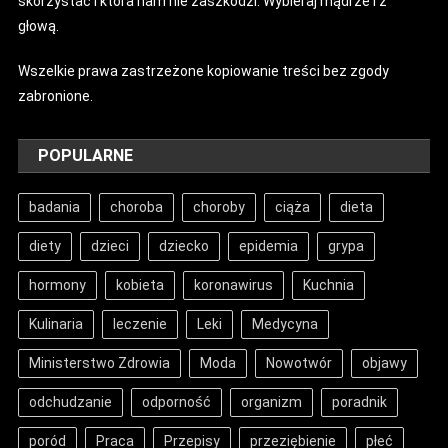
skorzystać i która nam nie zaszkodzi. Wybieraj mądrze i z
głową.
Wszelkie prawa zastrzeżone kopiowanie treści bez zgody
zabronione.
POPULARNE
badania
choroba
choroby
ciąża
dieta
diety
dzieci
dziecko
epidemia
grypa
hormony
kobieta
koronawirus
Kuchnia
Kulinaria
leczenie
Leki
Medycyna
Ministerstwo Zdrowia
Moda
Nowotwór
objawy
odchudzanie
odporność
organizm
poradnik
poród
Praca
Przepisy
przeziębienie
płeć