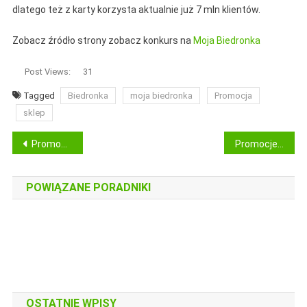
dlatego też z karty korzysta aktualnie już 7 mln klientów.
Zobacz źródło strony zobacz konkurs na
Moja Biedronka
Post Views:
31
Tagged
Biedronka
moja biedronka
Promocja
sklep
Nawigacja
Promocje Biedronka Zwoleń odbierz bon na zakupy
Promocje Biedronka Barczewo odbierz bon na zakupy
wpisu
POWIĄZANE PORADNIKI
OSTATNIE WPISY