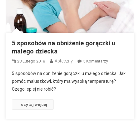
5 sposobów na obniżenie gorączki u
małego dziecka
Apteczny
Do
28 Lutego 2018
5 Komentarzy
5
5 sposobów na obniżenie gorączki u małego dziecka. Jak
Sposobów
pomóc maluszkowi, który ma wysoką temperaturę?
Na
Czego lepiej nie robić?
Obniżenie
Gorączki
U
czytaj więcej
Małego
Dziecka