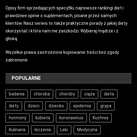
Opisy firm sprzedających specyfiki, najnowsze rankingi diet i
prawdziwe opinie o suplementach, pisane przez samych
klientów. Nasz serwis to także praktyczne porady z jakiej diety
skorzystać i która nam nie zaszkodzi. Wybieraj mądrze i z
głową.
Wszelkie prawa zastrzeżone kopiowanie treści bez zgody
zabronione.
POPULARNE
badania
choroba
choroby
ciąża
dieta
diety
dzieci
dziecko
epidemia
grypa
hormony
kobieta
koronawirus
Kuchnia
Kulinaria
leczenie
Leki
Medycyna