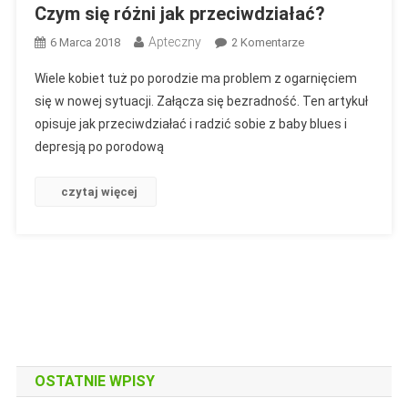
Czym się różni jak przeciwdziałać?
Apteczny
Do
6 Marca 2018
2 Komentarze
Baby
Wiele kobiet tuż po porodzie ma problem z ogarnięciem
Blues
się w nowej sytuacji. Załącza się bezradność. Ten artykuł
A
opisuje jak przeciwdziałać i radzić sobie z baby blues i
Depresja
depresją po porodową
Po
Porodowa.
Czym
czytaj więcej
Się
Różni
Jak
Przeciwdziałać?
OSTATNIE WPISY