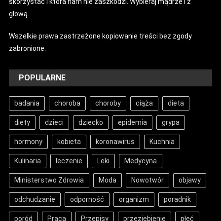
skorzystać i która nam nie zaszkodzi. Wybieraj mądrze i z
głową.
Wszelkie prawa zastrzeżone kopiowanie treści bez zgody
zabronione.
POPULARNE
badania
choroba
choroby
ciąża
dieta
diety
dzieci
dziecko
epidemia
grypa
hormony
kobieta
koronawirus
Kuchnia
Kulinaria
leczenie
Leki
Medycyna
Ministerstwo Zdrowia
Moda
Nowotwór
objawy
odchudzanie
odporność
organizm
poradnik
poród
Praca
Przepisy
przeziębienie
płeć