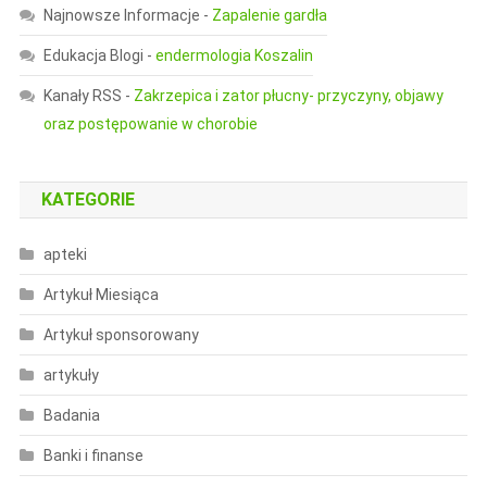
Najnowsze Informacje
-
Zapalenie gardła
Edukacja Blogi
-
endermologia Koszalin
Kanały RSS
-
Zakrzepica i zator płucny- przyczyny, objawy
oraz postępowanie w chorobie
KATEGORIE
apteki
Artykuł Miesiąca
Artykuł sponsorowany
artykuły
Badania
Banki i finanse