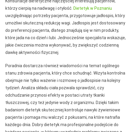
Konsultacje dietetyczne najczęściej interesują pacjentów,
którzy cierpią na nadwagę i otyłość.
Dietetyk w Poznaniu
uwzględniając potrzeby pacjenta, przygotowuje jadłospis, który
umożliwi skuteczną redukcję wagi. Jadłospis jest dostosowany
do preferencji pacjenta, dlatego znajdują się w nim produkty,
które jada na co dzień i lubi. Jednocześnie specjalista wskazuje,
jakie ćwiczenia można wykonywać, by zwiększyć codzienną
dawkę aktywności fizycznej.
Poradnia dostarcza również wiadomości na temat ogólnego
stanu zdrowia pacjenta, który chce schudnąć. Wizyta kontrolna
obejmuje nie tylko ważenie i rozmowę o jadłospisie na kolejny
tydzień. Analiza składu ciała pozwala sprawdzić, czy
odchudzanie przynosi efekty w postaci utraty tkanki
tłuszczowej, czy też jedynie wody z organizmu. Dzięki takim
badaniom dietetyk skuteczniej kontroluje nawyki żywieniowe
pacjenta i pomaga mu walczyć z pokusami, na które natrafia
każdego dnia. Dobry dietetyk ma profesjonalne podejście do
każdego pacjenta, w którym uwzględnia problemy związane z