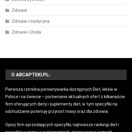
Zdrowie
Zdrowie i medycyna
Zdrowie i Uroda
O ABCAPTEKI.PL:
Pierwsza rzetelna porównywarka dostępnych Diet, leków w
Polsce i na świecie – porównanie aktualnych ofert z kilkanaście
firm oferujących diety i suplementy diet, w tym specyfiki na
odchudzanie potencję przyrost masy oraz dla zdrowia.
Opisy firm sprzedających specyfiki, najnowsze rankingi diet i
prawdziwe opinie o suplementach, pisane przez samych