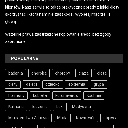
klientów. Nasz serwis to także praktyczne porady z jakiej diety
skorzystać i która nam nie zaszkodzi. Wybieraj mądrze i z
głową.
Wszelkie prawa zastrzeżone kopiowanie treści bez zgody
zabronione.
POPULARNE
badania
choroba
choroby
ciąża
dieta
diety
dzieci
dziecko
epidemia
grypa
hormony
kobieta
koronawirus
Kuchnia
Kulinaria
leczenie
Leki
Medycyna
Ministerstwo Zdrowia
Moda
Nowotwór
objawy