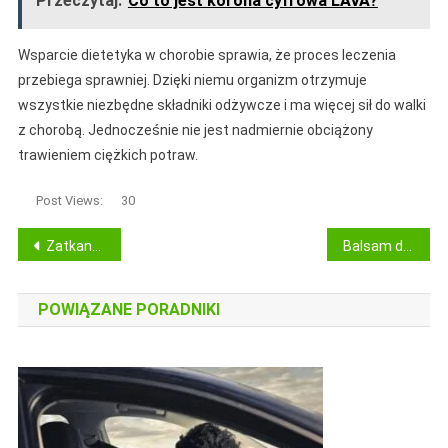
Przeczytaj:
Co to jest korona cyfrowa LAVA?
Wsparcie dietetyka w chorobie sprawia, że proces leczenia
przebiega sprawniej. Dzięki niemu organizm otrzymuje
wszystkie niezbędne składniki odżywcze i ma więcej sił do walki
z chorobą. Jednocześnie nie jest nadmiernie obciążony
trawieniem ciężkich potraw.
Post Views:
30
Nawigacja
Zatkany nos u dziecka – jak go udrożnić?
Balsam do ciała – uniwersalny czy specjalistyczny?
wpisu
POWIĄZANE PORADNIKI