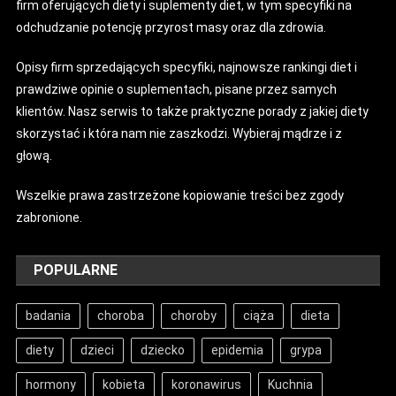
firm oferujących diety i suplementy diet, w tym specyfiki na
odchudzanie potencję przyrost masy oraz dla zdrowia.
Opisy firm sprzedających specyfiki, najnowsze rankingi diet i
prawdziwe opinie o suplementach, pisane przez samych
klientów. Nasz serwis to także praktyczne porady z jakiej diety
skorzystać i która nam nie zaszkodzi. Wybieraj mądrze i z
głową.
Wszelkie prawa zastrzeżone kopiowanie treści bez zgody
zabronione.
POPULARNE
badania
choroba
choroby
ciąża
dieta
diety
dzieci
dziecko
epidemia
grypa
hormony
kobieta
koronawirus
Kuchnia