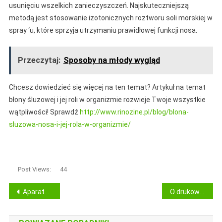
usunięciu wszelkich zanieczyszczeń. Najskuteczniejszą
metodą jest stosowanie izotonicznych roztworu soli morskiej w
spray ‘u, które sprzyja utrzymaniu prawidłowej funkcji nosa.
Przeczytaj:
Sposoby na młody wygląd
Chcesz dowiedzieć się więcej na ten temat? Artykuł na temat
błony śluzowej i jej roli w organizmie rozwieje Twoje wszystkie
wątpliwości! Sprawdź
http://www.rinozine.pl/blog/blona-
sluzowa-nosa-i-jej-rola-w-organizmie/
Post Views:
44
Nawigacja
Aparaty na zęby – wszystko, co musisz wiedzieć
O drukowaniu cyfrowym – Drukarki atramentowe
wpisu