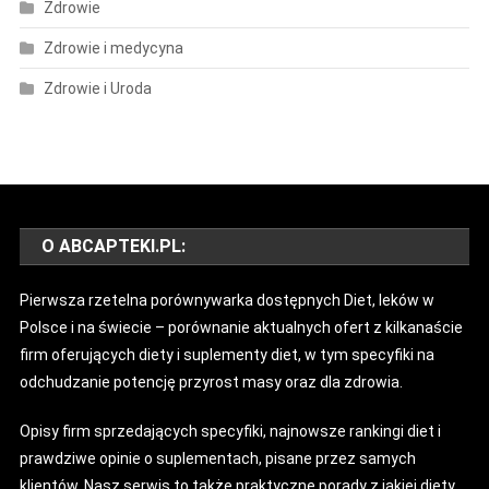
Zdrowie
Zdrowie i medycyna
Zdrowie i Uroda
O ABCAPTEKI.PL:
Pierwsza rzetelna porównywarka dostępnych Diet, leków w
Polsce i na świecie – porównanie aktualnych ofert z kilkanaście
firm oferujących diety i suplementy diet, w tym specyfiki na
odchudzanie potencję przyrost masy oraz dla zdrowia.
Opisy firm sprzedających specyfiki, najnowsze rankingi diet i
prawdziwe opinie o suplementach, pisane przez samych
klientów. Nasz serwis to także praktyczne porady z jakiej diety