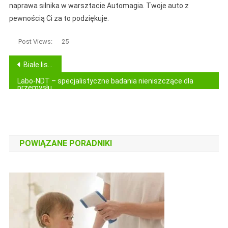
naprawa silnika w warsztacie Automagia. Twoje auto z
pewnością Ci za to podziękuje.
Post Views:
25
Nawigacja
Białe listwy do paneli – stylowe wykończenie wnętrza z klasą
wpisu
Labo-NDT – specjalistyczne badania nieniszczące dla
przemysłu
POWIĄZANE PORADNIKI