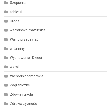
Szepienia
tabletki
Uroda
warminsko-mazurskie
Warto przeczytać
witaminy
Wychowanie i Dzieci
wzrok
zachodniopomorskie
Zagraniczne
Zdowie i uroda
Zdrowa żywność