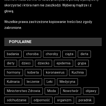
skorzystać i która nam nie zaszkodzi. Wybieraj mądrze i z
głową.
Wszelkie prawa zastrzeżone kopiowanie treści bez zgody
zabronione.
POPULARNE
badania
choroba
choroby
ciąża
dieta
diety
dzieci
dziecko
epidemia
grypa
hormony
kobieta
koronawirus
Kuchnia
Kulinaria
leczenie
Leki
Medycyna
Ministerstwo Zdrowia
Moda
Nowotwór
objawy
odchudzanie
odporność
organizm
poradnik