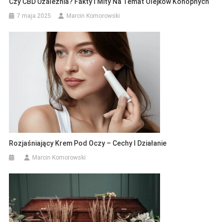
Czy CBD Uzależnia? Fakty I Mity Na Temat Olejków Konopnych
7 maja 2025
Marcin Komorowski
Rozjaśniający Krem Pod Oczy – Cechy I Działanie
Marcin Komorowski