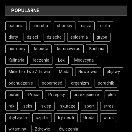
POPULARNE
badania
choroba
choroby
ciąża
dieta
diety
dzieci
dziecko
epidemia
grypa
hormony
kobieta
koronawirus
Kuchnia
Kulinaria
leczenie
Leki
Medycyna
Ministerstwo Zdrowia
Moda
Nowotwór
objawy
odchudzanie
odporność
organizm
poradnik
poród
Praca
Przepisy
przeziębienie
płeć
rak
seks
sklep
skurcze
sport
stres
Styl życia
szpital
trymestr
Uroda
wirus
witaminy
Zdrowie
ćwiczenia