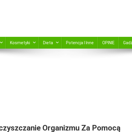
kami zamów online ABC Apteka zaprsza
Kosmetyki
Dieta
Potencja I Inne
OPINIE
Gad
 Oczyszczanie Organizmu Za Pomocą