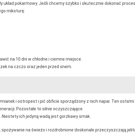
ały układ pokarmowy. Jeśli chcemy szybko i skutecznie dokonać proce
tego miksturę:
awić na 10 dni w chłodne i ciemne miejsce.
iszek na czczo oraz jeden przed snem.
tymianek i ostropest i pić obficie sporządzony z nich napar. Ten ostatni
eneracji. Pozostałe to silnie oczyszczające
. Niestety ich jedyną wadą jest gorzkawy smak.
spożywanie na świeżo i rozdrobnione doskonale przeczyszczają jelit