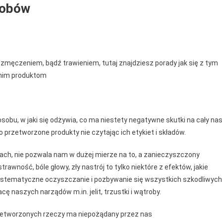
sobów
zmęczeniem, bądź trawieniem, tutaj znajdziesz porady jak się z tym
anim produktom
osobu, w jaki się odżywia, co ma niestety negatywne skutki na cały na
przetworzone produkty nie czytając ich etykiet i składów.
asach, nie pozwala nam w dużej mierze na to, a zanieczyszczony
awność, bóle głowy, zły nastrój to tylko niektóre z efektów, jakie
 systematyczne oczyszczanie i pozbywanie się wszystkich szkodliwych
cę naszych narządów m.in. jelit, trzustki i wątroby.
przetworzonych rzeczy ma niepożądany przez nas