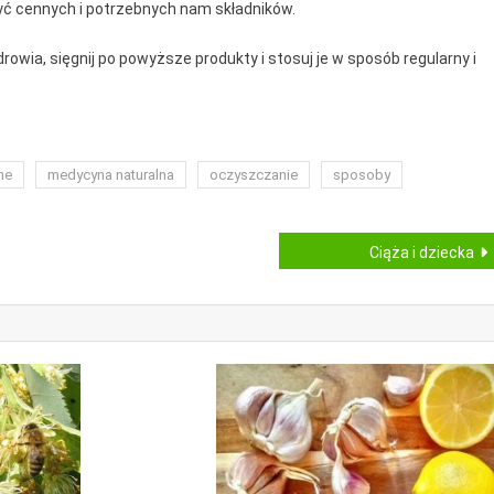
zyć cennych i potrzebnych nam składników.
wia, sięgnij po powyższe produkty i stosuj je w sposób regularny i
ne
medycyna naturalna
oczyszczanie
sposoby
Ciąża i dziecka