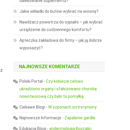
dawkowanie suplementu?
Jakie wkładki do butów wybrać na wiosnę?
Nawilżacz powietrza do sypialni – jak wybrać
urządzenie do codziennego komfortu?
Apteczka zakładowa do firmy – jak ją dobrze
wyposażyć?
NAJNOWSZE KOMENTARZE
sz
Polski Portal
-
Czy kobiecie celowo
ukradziono organy i sfałszowano chorobę
nowotworową czy było to pomyłką
Ciekawe Blogi
-
W szponach izotretynoiny
Najnowsze Informacje
-
Zapalenie gardła
Edukacja Blogi
-
endermologia Koszalin