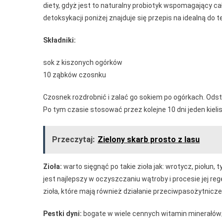
diety, gdyż jest to naturalny probiotyk wspomagający c
detoksykacji poniżej znajduje się przepis na idealną do 
Składniki:
sok z kiszonych ogórków
10 ząbków czosnku
Czosnek rozdrobnić i zalać go sokiem po ogórkach. Odst
Po tym czasie stosować przez kolejne 10 dni jeden kiel
Przeczytaj:
Zielony skarb prosto z lasu
Zioła:
warto sięgnąć po takie zioła jak: wrotycz, piołun, 
jest najlepszy w oczyszczaniu wątroby i procesie jej reg
zioła, które mają również działanie przeciwpasożytnicze
Pestki dyni:
bogate w wiele cennych witamin minerałów; 