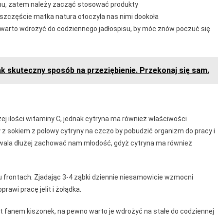
mu, zatem należy zacząć stosować produkty
 szczęście matka natura otoczyła nas nimi dookoła
re warto wdrożyć do codziennego jadłospisu, by móc znów poczuć się
tak skuteczny sposób na przeziębienie. Przekonaj się sam.
 ilości witaminy C, jednak cytryna ma również właściwości
z sokiem z połowy cytryny na czczo by pobudzić organizm do pracy i
zwala dłużej zachować nam młodość, gdyż cytryna ma również
u frontach. Zjadając 3-4 ząbki dziennie niesamowicie wzmocni
awi pracę jelit i żołądka.
t fanem kiszonek, na pewno warto je wdrożyć na stałe do codziennej