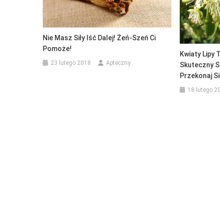
Nie Masz Siły Iść Dalej! Żeń-Szeń Ci
Pomoże!
Kwiaty Lipy 
23 lutego 2018
Apteczny
Skuteczny S
Przekonaj S
18 lutego 2