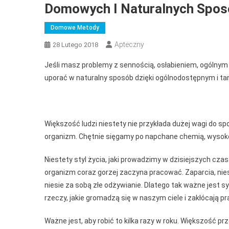
Domowych I Naturalnych Spo
Domowe Metody
Apteczny
28 Lutego 2018
Jeśli masz problemy z sennością, osłabieniem, ogólnym 
uporać w naturalny sposób dzięki ogólnodostępnym i t
Większość ludzi niestety nie przykłada dużej wagi do sp
organizm. Chętnie sięgamy po napchane chemią, wysoko 
Niestety styl życia, jaki prowadzimy w dzisiejszych cz
organizm coraz gorzej zaczyna pracować. Zaparcia, niestr
niesie za sobą złe odżywianie. Dlatego tak ważne jest
rzeczy, jakie gromadzą się w naszym ciele i zakłócają pra
Ważne jest, aby robić to kilka razy w roku. Większość 