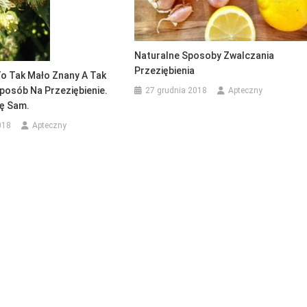
Naturalne Sposoby Zwalczania
Przeziębienia
To Tak Mało Znany A Tak
posób Na Przeziębienie.
27 grudnia 2018
Apteczny
ię Sam.
018
Apteczny