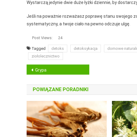
Wystarczą jedynie dwie duże łyżki dziennie, by dostarc
Jeśli na poważnie rozważasz poprawę stanu swojego zdro
systematyczny, a twoje ciało na pewno odczuje ulgę.
Post Views:
24
Tagged
detoks
detoksykacja
domowe natural
ziołolecznictwo
Nawigacja
Grypa
wpisu
POWIĄZANE PORADNIKI