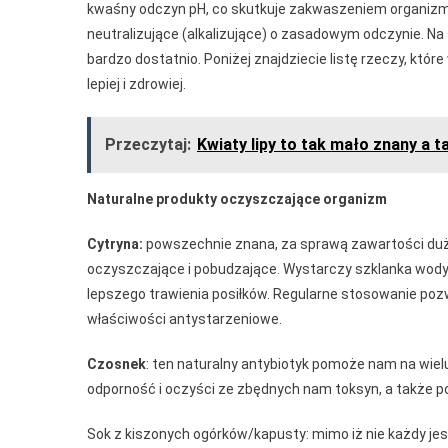
kwaśny odczyn pH, co skutkuje zakwaszeniem organiz
neutralizujące (alkalizujące) o zasadowym odczynie. Na
bardzo dostatnio. Poniżej znajdziecie listę rzeczy, któ
lepiej i zdrowiej.
Przeczytaj:
Kwiaty lipy to tak mało znany a 
Naturalne produkty oczyszczające organizm
Cytryna:
powszechnie znana, za sprawą zawartości dużej
oczyszczające i pobudzające. Wystarczy szklanka wody 
lepszego trawienia posiłków. Regularne stosowanie po
właściwości antystarzeniowe.
Czosnek
: ten naturalny antybiotyk pomoże nam na wiel
odporność i oczyści ze zbędnych nam toksyn, a także popr
Sok z kiszonych ogórków/kapusty: mimo iż nie każdy jes