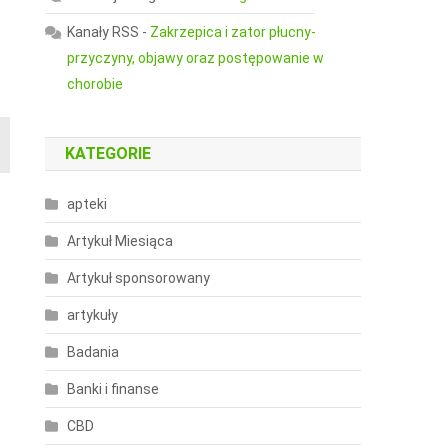
Kanały RSS
-
Zakrzepica i zator płucny-
przyczyny, objawy oraz postępowanie w
chorobie
KATEGORIE
apteki
Artykuł Miesiąca
Artykuł sponsorowany
artykuły
Badania
Banki i finanse
CBD