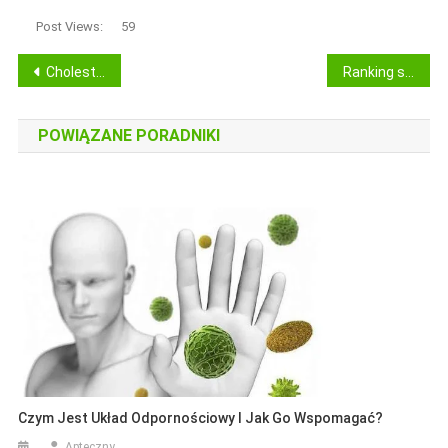
Post Views:
59
Nawigacja
Cholesterol: dieta i sposoby na obniżenie poziomu cholesterolu
Ranking suplementów na odchudzanie: tabletki i preparaty na tłuszcz
wpisu
POWIĄZANE PORADNIKI
Czym Jest Układ Odpornościowy I Jak Go Wspomagać?
Apteczny