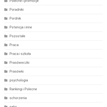
Polecne i promocje
Poradniki
Pordnik
Potencja i inne
Pozostałe
Praca
Praca i szkoła
Prasóweczki
Prasówki
psychologia
Rankingi i Polecne
schorzenia
seks