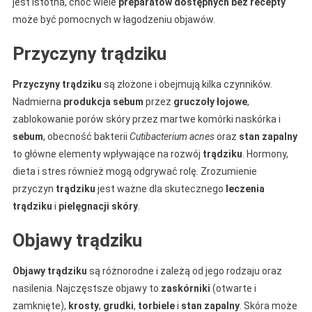
jest istotna, choć wiele
preparatów dostępnych bez recepty
może być pomocnych w łagodzeniu objawów.
Przyczyny trądziku
Przyczyny trądziku
są złożone i obejmują kilka czynników.
Nadmierna
produkcja sebum
przez
gruczoły łojowe
,
zablokowanie porów skóry przez martwe komórki naskórka i
sebum
, obecność bakterii
Cutibacterium acnes
oraz
stan zapalny
to główne elementy wpływające na rozwój
trądziku
. Hormony,
dieta i stres również mogą odgrywać rolę. Zrozumienie
przyczyn
trądziku
jest ważne dla skutecznego
leczenia
trądziku
i
pielęgnacji skóry
.
Objawy trądziku
Objawy trądziku
są różnorodne i zależą od jego rodzaju oraz
nasilenia. Najczęstsze objawy to
zaskórniki
(otwarte i
zamknięte),
krosty
,
grudki
,
torbiele
i
stan zapalny
. Skóra może