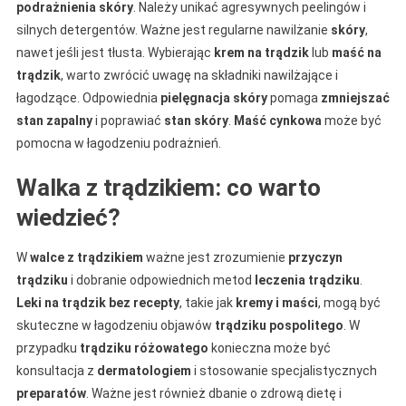
podrażnienia
skóry
. Należy unikać agresywnych peelingów i
silnych detergentów. Ważne jest regularne nawilżanie
skóry
,
nawet jeśli jest tłusta. Wybierając
krem na trądzik
lub
maść na
trądzik
, warto zwrócić uwagę na składniki nawilżające i
łagodzące. Odpowiednia
pielęgnacja skóry
pomaga
zmniejszać
stan zapalny
i poprawiać
stan skóry
.
Maść cynkowa
może być
pomocna w łagodzeniu podrażnień.
Walka z trądzikiem: co warto
wiedzieć?
W
walce z trądzikiem
ważne jest zrozumienie
przyczyn
trądziku
i dobranie odpowiednich metod
leczenia trądziku
.
Leki na trądzik bez recepty
, takie jak
kremy i maści
, mogą być
skuteczne w łagodzeniu objawów
trądziku pospolitego
. W
przypadku
trądziku różowatego
konieczna może być
konsultacja z
dermatologiem
i stosowanie specjalistycznych
preparatów
. Ważne jest również dbanie o zdrową dietę i