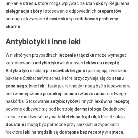
unikanie stresu, które mogą wpływać na
stan skóry
. Regularna
pielęgnacja skóry
i stosowanie odpowiednich
preparatów
pomaga utrzymać
zdrowie skóry
i
redukować
problemy
skórne
.
Antybiotyki i inne leki
W niektórych przypadkach
leczenie trądziku
może wymagać
zastosowania
antybiotyków
lub innych
leków
na
receptę
.
Antybiotyki
działają
przeciwbakteryjnie
i pomagają zwalczać
bakterie
Cutibacterium acnes
, które przyczyniają się do
stanu
zapalnego
. Inne
leki
, takie jak retinoidy, mogą być stosowane w
celu
zmniejszania
produkcji sebum
i
złuszczania
martwego
naskórka. Stosowanie
antybiotyków
i innych
leków
na
receptę
powinno odbywać się pod kontrolą
dermatologa
. Dodatkowo
istnieje możliwość użycia
tabletek na trądzik
, które działają
doustnie
i mogą być pomocne przy ciężkich przypadkach.
Niektóre
leki na trądzik
są
dostępne bez recepty
w
aptece
.