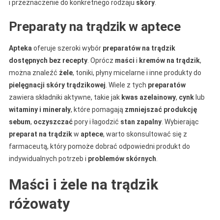
i przeznaczenie do konkretnego rodzaju
skóry
.
Preparaty na trądzik w aptece
Apteka
oferuje szeroki wybór
preparatów na trądzik
dostępnych bez recepty
. Oprócz
maści
i
kremów na trądzik
,
można znaleźć
żele
, toniki, płyny micelarne i inne produkty do
pielęgnacji skóry trądzikowej
. Wiele z tych
preparatów
zawiera składniki aktywne, takie jak
kwas azelainowy
,
cynk
lub
witaminy i minerały
, które pomagają
zmniejszać
produkcję
sebum
,
oczyszczać
pory i łagodzić
stan zapalny
. Wybierając
preparat na trądzik
w
aptece
, warto skonsultować się z
farmaceutą, który pomoże dobrać odpowiedni produkt do
indywidualnych potrzeb i
problemów skórnych
.
Maści i żele na trądzik
różowaty