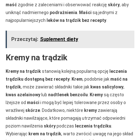
maść
zgodnie z zaleceniami i obserwować reakcję
skóry
, aby
uniknąć nadmiernego
podrażnienia
.
Maści
są jednymi z
najpopularniejszych
leków na trądzik bez recepty
.
Przeczytaj:
Suplement diety
Kremy na trądzik
Kremy na trądzik
stanowią kolejną popularną opcję
leczenia
trądziku
dostępną bez recepty
.
Krem
, podobnie jak
maść na
trądzik
, może zawierać składniki takie jak
kwas salicylowy
,
kwas azelainowy
lub
nadtlenek benzoilu
.
Kremy
są często
lżejsze od
maści
i mogą być lepiej tolerowane przez osoby o
wrażliwej
skórze
. Dodatkowo, niektóre
kremy
zawierają
składniki nawilżające, które pomagają utrzymać odpowiedni
poziom nawilżenia
skóry
podczas
leczenia trądziku
.
Wybierając
krem na trądzik
, warto zwrócić uwagę na jego skład