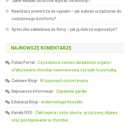
Jakie wkładki do butów wybrać na wiosnę?
Nawilżacz powietrza do sypialni – jak wybrać urządzenie do
codziennego komfortu?
Apteczka zakładowa do firmy – jak ją dobrze wyposażyć?
NAJNOWSZE KOMENTARZE
Polski Portal
-
Czy kobiecie celowo ukradziono organy i
sfałszowano chorobę nowotworową czy było to pomyłką
Ciekawe Blogi
-
W szponach izotretynoiny
Najnowsze Informacje
-
Zapalenie gardła
Edukacja Blogi
-
endermologia Koszalin
Kanały RSS
-
Zakrzepica i zator płucny- przyczyny, objawy
oraz postępowanie w chorobie