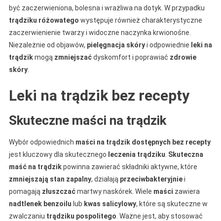
być zaczerwieniona, bolesna i wrażliwa na dotyk. W przypadku
trądziku różowatego
występuje również charakterystyczne
zaczerwienienie twarzy i widoczne naczynka krwionośne.
Niezależnie od objawów,
pielęgnacja skóry
i odpowiednie
leki na
trądzik
mogą
zmniejszać
dyskomfort i poprawiać
zdrowie
skóry
.
Leki na trądzik bez recepty
Skuteczne maści na trądzik
Wybór odpowiednich
maści na trądzik
dostępnych bez recepty
jest kluczowy dla skutecznego
leczenia trądziku
.
Skuteczna
maść na trądzik
powinna zawierać składniki aktywne, które
zmniejszają
stan zapalny
, działają
przeciwbakteryjnie
i
pomagają
złuszczać
martwy naskórek. Wiele
maści
zawiera
nadtlenek benzoilu
lub
kwas salicylowy
, które są skuteczne w
zwalczaniu
trądziku pospolitego
. Ważne jest, aby stosować