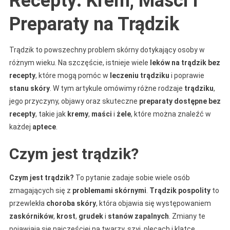
Recepty: Krem, Maści i
Preparaty na Trądzik
Trądzik to powszechny problem skórny dotykający osoby w
różnym wieku. Na szczęście, istnieje wiele
leków na trądzik bez
recepty
, które mogą pomóc w
leczeniu trądziku
i poprawie
stanu skóry
. W tym artykule omówimy różne rodzaje
trądziku
,
jego przyczyny, objawy oraz skuteczne
preparaty dostępne bez
recepty
, takie jak
kremy
,
maści
i
żele
, które można znaleźć w
każdej
aptece
.
Czym jest trądzik?
Czym jest trądzik?
To pytanie zadaje sobie wiele osób
zmagających się z
problemami skórnymi
.
Trądzik pospolity
to
przewlekła
choroba skóry
, która objawia się występowaniem
zaskórników
,
krost
,
grudek
i
stanów zapalnych
. Zmiany te
pojawiają się najczęściej na twarzy, szyi, plecach i klatce