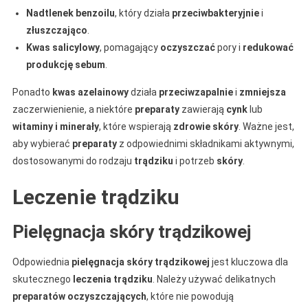
Nadtlenek benzoilu
, który działa
przeciwbakteryjnie
i
złuszczająco
.
Kwas salicylowy
, pomagający
oczyszczać
pory i
redukować
produkcję sebum
.
Ponadto
kwas azelainowy
działa
przeciwzapalnie
i
zmniejsza
zaczerwienienie, a niektóre
preparaty
zawierają
cynk
lub
witaminy i minerały
, które wspierają
zdrowie skóry
. Ważne jest,
aby wybierać
preparaty
z odpowiednimi składnikami aktywnymi,
dostosowanymi do rodzaju
trądziku
i potrzeb
skóry
.
Leczenie trądziku
Pielęgnacja skóry trądzikowej
Odpowiednia
pielęgnacja skóry trądzikowej
jest kluczowa dla
skutecznego
leczenia trądziku
. Należy używać delikatnych
preparatów
oczyszczających
, które nie powodują