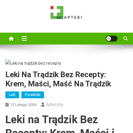
Skip
to
content
ABC Apteki
Wejdż i zapoznaj się z najnowszymi poradami i specyfikami zamów
online ABC Apteka zaprsza
Leki Na Trądzik Bez Recepty:
Krem, Maści, Maść Na Trądzik
Leki
Poradniki
Apteczny
15 Lutego 2026
Leki na Trądzik Bez