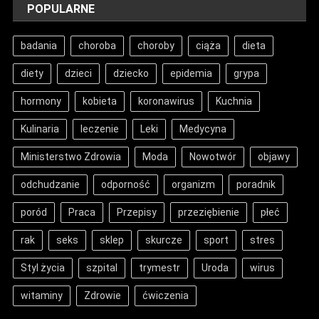
POPULARNE
badania
choroba
choroby
ciąża
dieta
diety
dzieci
dziecko
epidemia
grypa
hormony
kobieta
koronawirus
Kuchnia
Kulinaria
leczenie
Leki
Medycyna
Ministerstwo Zdrowia
Moda
Nowotwór
objawy
odchudzanie
odporność
organizm
poradnik
poród
Praca
Przepisy
przeziębienie
płeć
rak
seks
sklep
skurcze
sport
stres
Styl życia
szpital
trymestr
Uroda
wirus
witaminy
Zdrowie
ćwiczenia