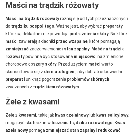
Maści na trądzik różowaty
Maści na trądzik różowaty
różnią się od tych przeznaczonych
do
trądziku pospolitego
. Ważne jest, aby wybrać
preparaty
,
które są delikatne i nie powodują
podrażnienia
skóry
. Niektóre
maści
zawierają składniki
przeciwzapalne
, które pomagają
zmniejszać
zaczerwienienie i
stan zapalny
.
Maść na trądzik
różowaty
powinna być stosowana
miejscowo
, na zmienione
chorobowo obszary
skóry
. Przed użyciem
maści
warto
skonsultować się z
dermatologiem
, aby dobrać odpowiedni
preparat
i uniknąć pogorszenia
problemów skórnych
związanych z
trądzikiem różowatym
.
Żele z kwasami
Żele
z
kwasami
, takie jak
kwas azelainowy
lub
kwas salicylowy
,
mogą być skuteczne w
leczeniu trądziku różowatego
.
Kwas
azelainowy
pomaga
zmniejszać
stan zapalny
i
redukować