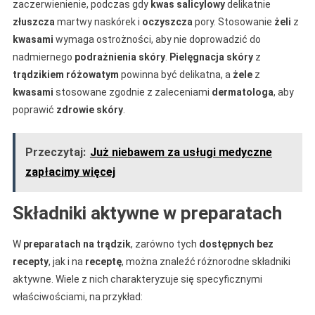
zaczerwienienie, podczas gdy
kwas salicylowy
delikatnie
złuszcza
martwy naskórek i
oczyszcza
pory. Stosowanie
żeli
z
kwasami
wymaga ostrożności, aby nie doprowadzić do
nadmiernego
podrażnienia
skóry
.
Pielęgnacja skóry
z
trądzikiem różowatym
powinna być delikatna, a
żele
z
kwasami
stosowane zgodnie z zaleceniami
dermatologa
, aby
poprawić
zdrowie skóry
.
Przeczytaj:
Już niebawem za usługi medyczne
zapłacimy więcej
Składniki aktywne w preparatach
W
preparatach na trądzik
, zarówno tych
dostępnych bez
recepty
, jak i na
receptę
, można znaleźć różnorodne składniki
aktywne. Wiele z nich charakteryzuje się specyficznymi
właściwościami, na przykład: