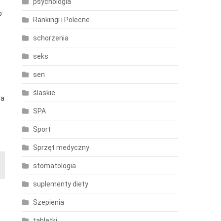
psychologia
b
Rankingi i Polecne
schorzenia
seks
sen
ślaskie
da
SPA
Sport
Sprzęt medyczny
stomatologia
suplementy diety
Szepienia
tabletki