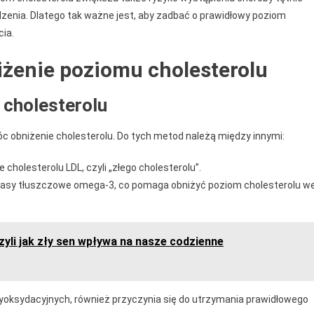
enia. Dlatego tak ważne jest, aby zadbać o prawidłowy poziom
cia.
iżenie poziomu cholesterolu
cholesterolu
 obniżenie cholesterolu. Do tych metod należą między innymi:
cholesterolu LDL, czyli „złego cholesterolu”.
kwasy tłuszczowe omega-3, co pomaga obniżyć poziom cholesterolu w
zyli jak zły sen wpływa na nasze codzienne
ntyoksydacyjnych, również przyczynia się do utrzymania prawidłowego