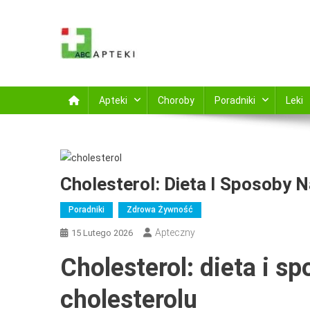
Skip
to
content
ABC Apteki
Wejdż i zapoznaj się z najnowszymi poradami i specyfi
Apteki
Choroby
Poradniki
Leki
Cholesterol: Dieta I Sposoby 
Poradniki
Zdrowa Żywność
Apteczny
15 Lutego 2026
Cholesterol: dieta i 
cholesterolu