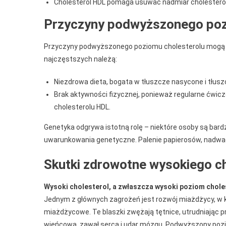
Cholesterol HDL pomaga usuwać nadmiar cholesterol
Przyczyny podwyższonego poz
Przyczyny podwyższonego poziomu cholesterolu mogą b
najczęstszych należą:
Niezdrowa dieta, bogata w tłuszcze nasycone i tłusz
Brak aktywności fizycznej, ponieważ regularne ćwic
cholesterolu HDL.
Genetyka odgrywa istotną rolę – niektóre osoby są bar
uwarunkowania genetyczne. Palenie papierosów, nadwaga 
Skutki zdrowotne wysokiego c
Wysoki cholesterol, a zwłaszcza wysoki poziom cho
Jednym z głównych zagrożeń jest rozwój miażdżycy, w kt
miażdżycowe. Te blaszki zwężają tętnice, utrudniając pr
wieńcowa, zawał serca i udar mózgu. Podwyższony pozi