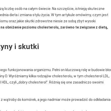
zą liczbę osób na całym świecie. Na szczęście, istnieją skuteczne
dnia dieta i zmiana stylu życia. W tym artykule omówimy, czym jest
iomu oraz jakie skutki zdrowotne niesie ze sobą zbyt wysoki
na obniżenie poziomu cholesterolu, zarówno te związane z dietą,
yny i skutki
dłowego funkcjonowania organizmu. Pełni on kluczową rolę w budowie bło
y D. Wyróżniamy kilka rodzajów cholesterolu, w tym cholesterol LDL,
HDL, czyli „dobry cholesterol”. Różnią się one zasadniczo swoimi
u z wątroby do komórek, a jego nadmiar może prowadzić do odkładania