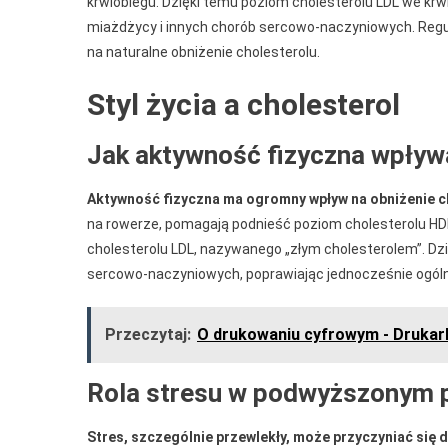
krwiobiegu. Dzięki temu poziom cholesterolu LDL we krwi
miażdżycy i innych chorób sercowo-naczyniowych. Reg
na naturalne obniżenie cholesterolu.
Styl życia a cholesterol
Jak aktywność fizyczna wpływa
Aktywność fizyczna ma ogromny wpływ na obniżenie c
na rowerze, pomagają podnieść poziom cholesterolu HDL,
cholesterolu LDL, nazywanego „złym cholesterolem”. Dz
sercowo-naczyniowych, poprawiając jednocześnie ogóln
Przeczytaj:
O drukowaniu cyfrowym - Drukar
Rola stresu w podwyższonym p
Stres, szczególnie przewlekły, może przyczyniać si