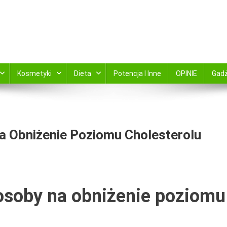
kami zamów online ABC Apteka zaprsza
Kosmetyki
Dieta
Potencja I Inne
OPINIE
Gad
Na Obniżenie Poziomu Cholesterolu
sposoby na obniżenie poziomu