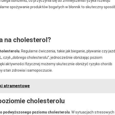
 ulega obniżeniu, co przyczynia się do zmniejszenia ryzyka rozwoju
ularne spożywanie produktów bogatych w błonnik to skuteczny sposó
 na cholesterol?
holesterolu
. Regularne ćwiczenia, takie jak bieganie, pływanie czy jaz
 czyli „dobrego cholesterolu”, jednocześnie obniżając poziom
ięki aktywności fizycznej możemy skutecznie obniżyć ryzyko chorób
y stan zdrowia i samopoczucie.
ki atramentowe
oziomie cholesterolu
ę do podwyższonego poziomu cholesterolu
. W sytuacjach stresowych