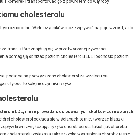
u z komórek i transportować go z powrotem do wątroby.
iomu cholesterolu
yć różnorodne. Wiele czynników może wpływać na jego wzrost, a do
cze trans, które znajdują się w przetworzonej żywności.
zenia pomagają obniżać poziom cholesterolu LDL i podnosić poziom
dziej podatne na podwyższony cholesterol ze względu na
i otyłość to kolejne czynniki ryzyka.
holesterolu
lesterolu LDL, może prowadzić do poważnych skutków zdrowotnych
.
órej cholesterol odkłada się w ścianach tętnic, tworząc blaszki
zepływ krwi i zwiększając ryzyko chorób serca, takich jak choroba
om cholesterolu zwiększa także ryzyko wystąpienia choroby tętnic