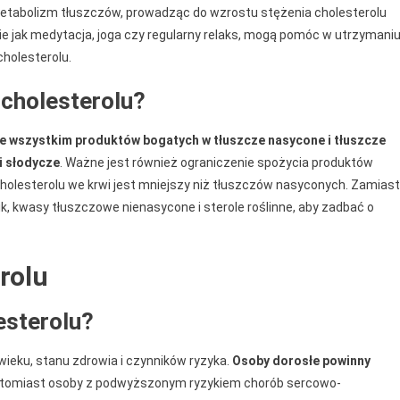
tabolizm tłuszczów, prowadząc do wzrostu stężenia cholesterolu
takie jak medytacja, joga czy regularny relaks, mogą pomóc w utrzymani
cholesterolu.
 cholesterolu?
de wszystkim produktów bogatych w tłuszcze nasycone i tłuszcze
i słodycze
. Ważne jest również ograniczenie spożycia produktów
cholesterolu we krwi jest mniejszy niż tłuszczów nasyconych. Zamiast
ik, kwasy tłuszczowe nienasycone i sterole roślinne, aby zadbać o
rolu
esterolu?
ieku, stanu zdrowia i czynników ryzyka.
Osoby dorosłe powinny
atomiast osoby z podwyższonym ryzykiem chorób sercowo-