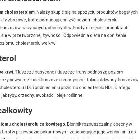
im cholesterolem
. Należy skupić się na spożyciu produktów bogatych
odukty zbożowe, które pomagają obniżyć poziom cholesterolu
 tłuszczów nasyconych, obecnych w tłustym mięsie i produktach
 się w przetworzonej żywności. Odpowiednia dieta na obniżenie
oziomu cholesterolu we krwi.
terol
we krwi
. Tłuszcze nasycone i tłuszcze trans podnoszą poziom
aczyniowych. Z kolei tłuszcze nienasycone, takie jak kwasy tłuszczo
lesterolu LDL i podniesieniu poziomu cholesterolu HDL. Dlatego
ak ryby, orzechy, awokado i oleje roślinne.
całkowity
ziomu cholesterolu całkowitego
. Błonnik rozpuszczalny, obecny w
sterol w przewodzie pokarmowym, zapobiegając jego wchłanianiu do