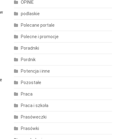
OPINIE
 w
podlaskie
Polecane portale
Polecne i promocje
Poradniki
Pordnik
Potencja i inne
we
Pozostałe
Praca
Praca i szkoła
Prasóweczki
Prasówki