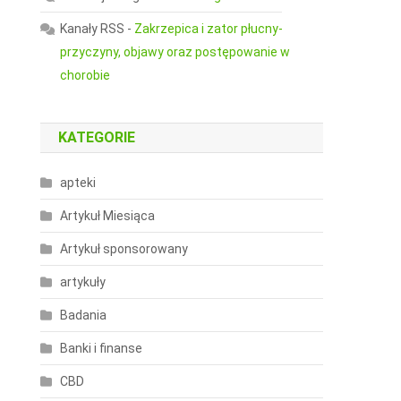
Kanały RSS
-
Zakrzepica i zator płucny-
przyczyny, objawy oraz postępowanie w
chorobie
KATEGORIE
apteki
Artykuł Miesiąca
Artykuł sponsorowany
artykuły
Badania
Banki i finanse
CBD