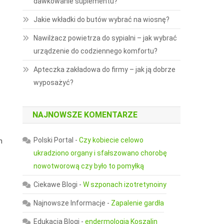
dawkowanie suplementu?
Jakie wkładki do butów wybrać na wiosnę?
Nawilżacz powietrza do sypialni – jak wybrać
urządzenie do codziennego komfortu?
Apteczka zakładowa do firmy – jak ją dobrze
wyposażyć?
NAJNOWSZE KOMENTARZE
Polski Portal
-
Czy kobiecie celowo
n
ukradziono organy i sfałszowano chorobę
nowotworową czy było to pomyłką
Ciekawe Blogi
-
W szponach izotretynoiny
Najnowsze Informacje
-
Zapalenie gardła
Edukacja Blogi
-
endermologia Koszalin